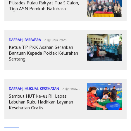
Pilkades Pulau Rakyat Tua 5 Calon,
2026
Tiga ASN Pemkab Batubara
DAERAH
,
PARIWARA
7 Agustus 2026
Ketua TP PKK Asahan Serahkan
Bantuan Kepada Poklak Kelurahan
Sentang
DAERAH
,
HUKUM
,
KESEHATAN
7 Agustus
Sambut HUT ke-81 RI, Lapas
2026
Labuhan Ruku Hadirkan Layanan
Kesehatan Gratis