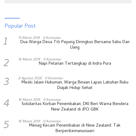
Popular Post
1
15 Maret 2019
0 Komentar
Dua Warga Desa Titi Payung Diringkus Bersama Sabu Dan
Uang
2
16 Maret 2019
0 Komentar
Napi Pelarian Tertangkap di Indra Pura
3
8 Agustus 2026
0 Komentar
Meski Jalani Hukuman, Warga Binaan Lapas Labuhan Ruku
Diajak Hidup Sehat
4
16 Maret 2019
0 Komentar
Solidaritas Korban Penembakan, DKI Beri Warna Bendera
New Zealand di JPO GBK
5
16 Maret 2019
0 Komentar
Menag Kecam Penembakan di New Zealand: Tak
Berperikemanusiaan!