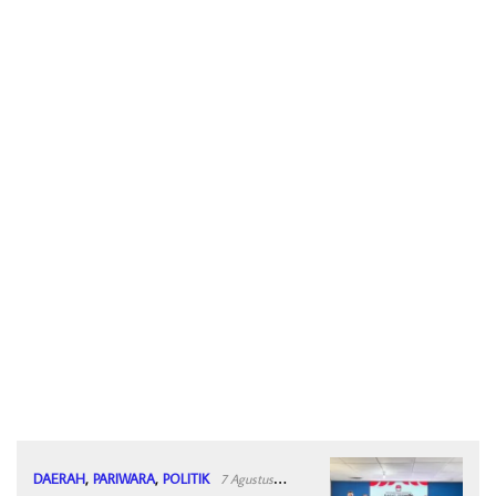
DAERAH
,
PARIWARA
,
POLITIK
7 Agustus