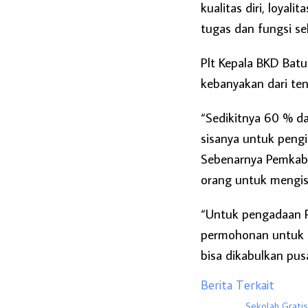
kualitas diri, loyal
tugas dan fungsi sel
Plt Kepala BKD Bat
kebanyakan dari ten
“Sedikitnya 60 % da
sisanya untuk peng
Sebenarnya Pemkab
orang untuk mengis
“Untuk pengadaan P
permohonan untuk 
bisa dikabulkan pus
Berita Terkait
Sekolah Grati