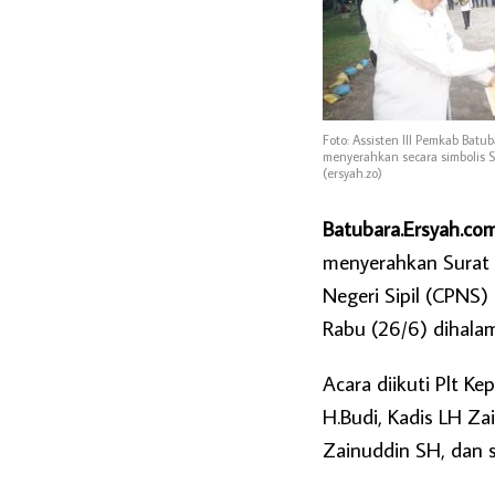
Foto: Assisten III Pemkab Batu
menyerahkan secara simbolis 
(ersyah.zo)
Batubara.Ersyah.co
menyerahkan Surat
Negeri Sipil (CPNS
Rabu (26/6) dihalam
Acara diikuti Plt 
H.Budi, Kadis LH Z
Zainuddin SH, dan 