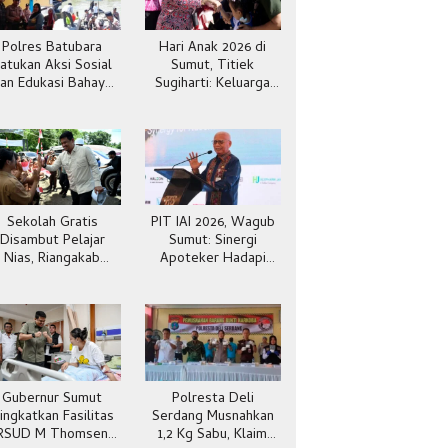
Polres Batubara
Hari Anak 2026 di
atukan Aksi Sosial
Sumut, Titiek
an Edukasi Bahaya
Sugiharti: Keluarga
Narkoba
Jadi Kunci Teladan
Sekolah Gratis
PIT IAI 2026, Wagub
Disambut Pelajar
Sumut: Sinergi
Nias, Riangakab
Apoteker Hadapi
Beban Orang Tua
Kesehatan Global
Gubernur Sumut
Polresta Deli
ingkatkan Fasilitas
Serdang Musnahkan
RSUD M Thomsen
1,2 Kg Sabu, Klaim