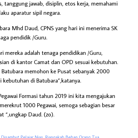
itas, tanggung jawab, disiplin, etos kerja, memahami
aku aparatur sipil negara.
ubara Mhd Daud, CPNS yang hari ini menerima SK
aga pendidik /Guru.
ri mereka adalah tenaga pendidikan /Guru,
isian di kantor Camat dan OPD sesuai kebutuhan.
 Batubara memohon ke Pusat sebanyak 2000
i kebutuhan di Batubara”,katanya.
egawai Formasi tahun 2019 ini kita mengajukan
merekrut 1000 Pegawai, semoga sebagian besar
at “,ungkap Daud. (zo).
s Disambut Pelajar Nias, Riangakab Beban Orang Tua