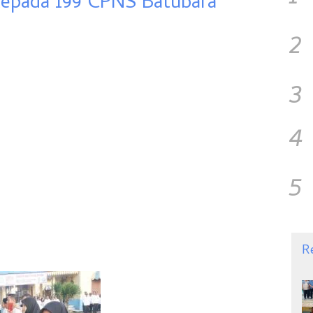
 Kepada 199 CPNS Batubara
2
3
4
5
R