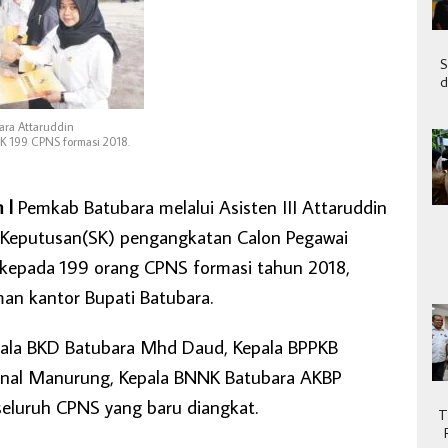
S
d
bara Attaruddin
SK 199 CPNS formasi 2018.
m l
Pemkab Batubara melalui Asisten III Attaruddin
 Keputusan(SK) pengangkatan Calon Pegawai
) kepada 199 orang CPNS formasi tahun 2018,
an kantor Bupati Batubara.
Kepala BKD Batubara Mhd Daud, Kepala BPPKB
ainal Manurung, Kepala BNNK Batubara AKBP
seluruh CPNS yang baru diangkat.
T