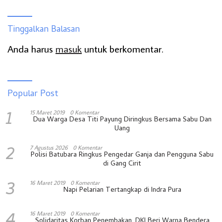
Tinggalkan Balasan
Anda harus
masuk
untuk berkomentar.
Popular Post
1
15 Maret 2019
0 Komentar
Dua Warga Desa Titi Payung Diringkus Bersama Sabu Dan
Uang
2
7 Agustus 2026
0 Komentar
Polisi Batubara Ringkus Pengedar Ganja dan Pengguna Sabu
di Gang Cirit
3
16 Maret 2019
0 Komentar
Napi Pelarian Tertangkap di Indra Pura
4
16 Maret 2019
0 Komentar
Solidaritas Korban Penembakan, DKI Beri Warna Bendera