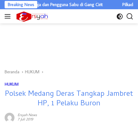
Langsung
gedar Ganja dan Pengguna Sabu di Gang Cirit
Breaking News
Pilkades Pulau Rak
ke
konten
Beranda
HUKUM
HUKUM
Polsek Medang Deras Tangkap Jambret
HP, 1 Pelaku Buron
Ersyah News
7 Juli 2019