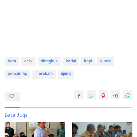
bom
cctv
diringkus
kedai
kopi
kurnia
pencuri hp
Terekam
ujung
Baca Juga