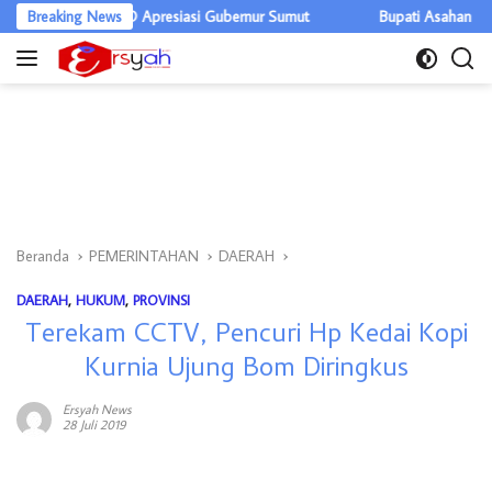
Langsung
ar, DPRD Apresiasi Gubernur Sumut
Breaking News
Bupati Asahan Warning OPD, E
ke
konten
Beranda
PEMERINTAHAN
DAERAH
DAERAH
,
HUKUM
,
PROVINSI
Terekam CCTV, Pencuri Hp Kedai Kopi
Kurnia Ujung Bom Diringkus
Ersyah News
28 Juli 2019