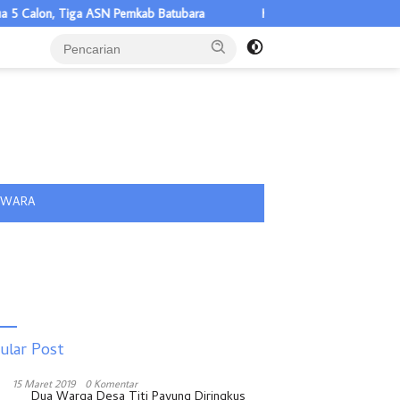
ga ASN Pemkab Batubara
Ketua TP PKK Asahan Serahkan Bantuan K
tutup
IWARA
ular Post
15 Maret 2019
0 Komentar
Dua Warga Desa Titi Payung Diringkus