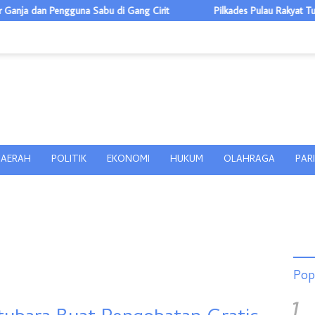
gguna Sabu di Gang Cirit
Pilkades Pulau Rakyat Tua 5 Calon, Ti
AERAH
POLITIK
EKONOMI
HUKUM
OLAHRAGA
PAR
Pop
1