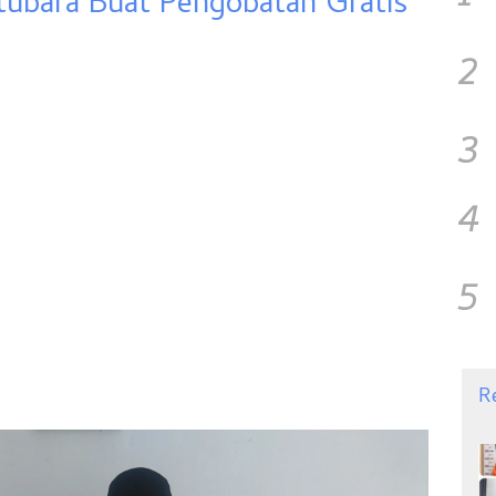
tubara Buat Pengobatan Gratis
2
3
4
5
R