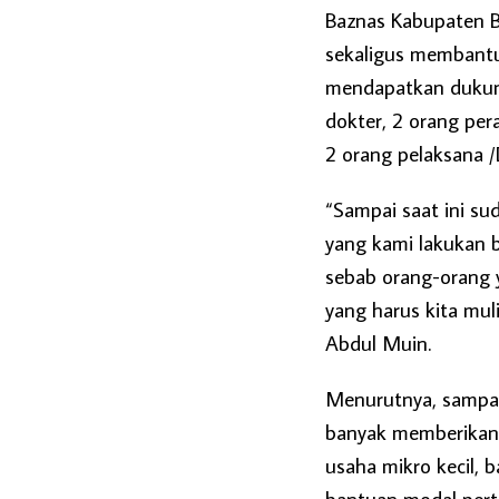
Baznas Kabupaten B
sekaligus membant
mendapatkan dukun
dokter, 2 orang per
2 orang pelaksana /D
“Sampai saat ini s
yang kami lakukan b
sebab orang-orang 
yang harus kita mul
Abdul Muin.
Menurutnya, sampai
banyak memberikan 
usaha mikro kecil,
bantuan modal perta