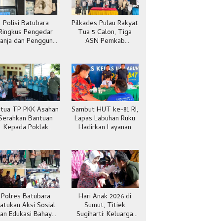
Polisi Batubara
Pilkades Pulau Rakyat
Ringkus Pengedar
Tua 5 Calon, Tiga
anja dan Pengguna
ASN Pemkab
Sabu di Gang Cirit
Batubara
tua TP PKK Asahan
Sambut HUT ke-81 RI,
Serahkan Bantuan
Lapas Labuhan Ruku
Kepada Poklak
Hadirkan Layanan
Kelurahan Sentang
Kesehatan Gratis
Polres Batubara
Hari Anak 2026 di
atukan Aksi Sosial
Sumut, Titiek
an Edukasi Bahaya
Sugiharti: Keluarga