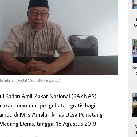
G
Ke
Batubara H.Abdul Muin SPd (ersyah.zo)
m l
Badan Amil Zakat Nasional (BAZNAS)
 akan membuat pengobatan gratis bagi
ampu di MTs Amalul Ikhlas Desa Pematang
edang Deras, tanggal 18 Agustus 2019.
S
d