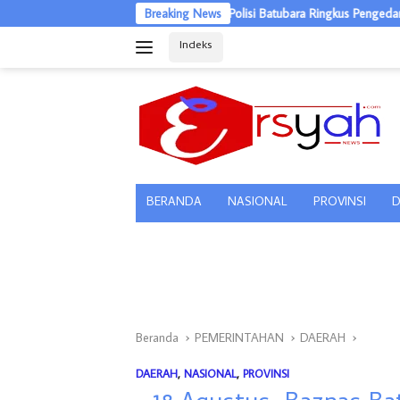
Langsung
Breaking News
Polisi Batubara Ringkus Pengedar Ganja dan Pen
ke
Indeks
konten
tutup
BERANDA
NASIONAL
PROVINSI
D
Beranda
PEMERINTAHAN
DAERAH
DAERAH
,
NASIONAL
,
PROVINSI