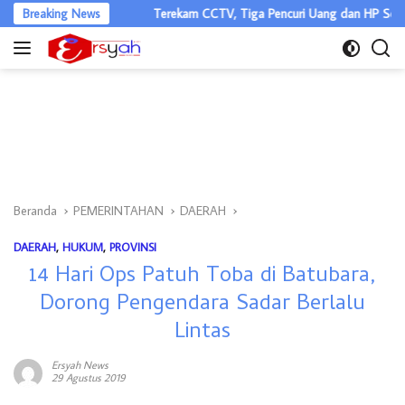
Langsung
igital
Breaking News
Terekam CCTV, Tiga Pencuri Uang dan HP Sopir Dibekuk Ja
ke
konten
Beranda
PEMERINTAHAN
DAERAH
DAERAH
,
HUKUM
,
PROVINSI
14 Hari Ops Patuh Toba di Batubara,
Dorong Pengendara Sadar Berlalu
Lintas
Ersyah News
29 Agustus 2019