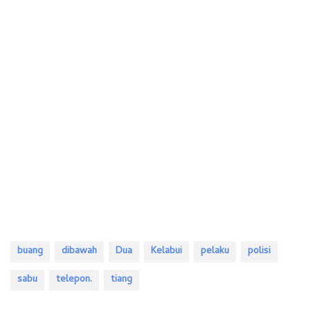
buang
dibawah
Dua
Kelabui
pelaku
polisi
sabu
telepon.
tiang