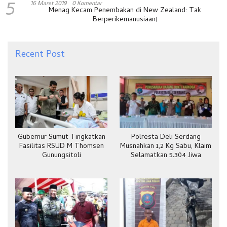
5
16 Maret 2019
0 Komentar
Menag Kecam Penembakan di New Zealand: Tak
Berperikemanusiaan!
Recent Post
Gubernur Sumut Tingkatkan
Polresta Deli Serdang
Fasilitas RSUD M Thomsen
Musnahkan 1,2 Kg Sabu, Klaim
Gunungsitoli
Selamatkan 5.304 Jiwa