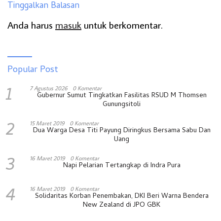
Tinggalkan Balasan
Anda harus
masuk
untuk berkomentar.
Popular Post
1
7 Agustus 2026
0 Komentar
Gubernur Sumut Tingkatkan Fasilitas RSUD M Thomsen
Gunungsitoli
2
15 Maret 2019
0 Komentar
Dua Warga Desa Titi Payung Diringkus Bersama Sabu Dan
Uang
3
16 Maret 2019
0 Komentar
Napi Pelarian Tertangkap di Indra Pura
4
16 Maret 2019
0 Komentar
Solidaritas Korban Penembakan, DKI Beri Warna Bendera
New Zealand di JPO GBK