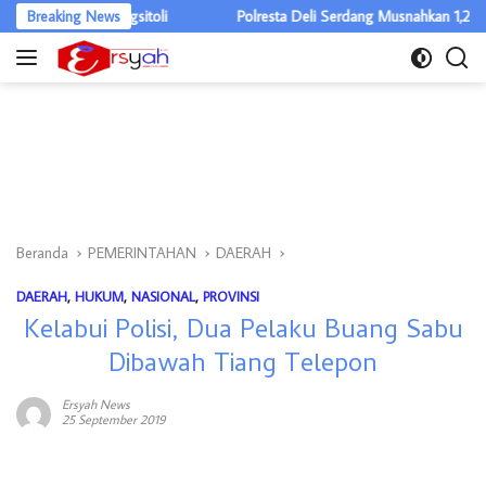
Langsung
unungsitoli
Breaking News
Polresta Deli Serdang Musnahkan 1,2 Kg Sabu, Klaim 
ke
konten
Beranda
PEMERINTAHAN
DAERAH
DAERAH
,
HUKUM
,
NASIONAL
,
PROVINSI
Kelabui Polisi, Dua Pelaku Buang Sabu
Dibawah Tiang Telepon
Ersyah News
25 September 2019