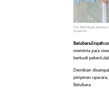
Foto: Wakil Bupati Batubara 
(ersyah.ist)
Batubara.Ersyah.c
meminta para sisw
berbudi pekerti,da
Demikian disampai
pimpinan upacara,
Batubara.