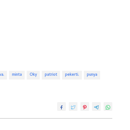
wa.
minta
Oky
patriot
pekerti.
punya