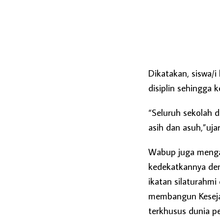
Dikatakan, siswa/i
disiplin sehingga 
“Seluruh sekolah 
asih dan asuh,”uja
Wabup juga menga
kedekatkannya de
ikatan silaturahm
membangun Keseja
terkhusus dunia pe