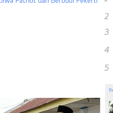
iwa Patriot dan Berbudi Pekerti
2
3
4
5
R