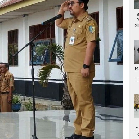
6
B
XI
ke
M
L
D