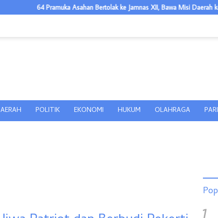
ramuka Asahan Bertolak ke Jamnas XII, Bawa Misi Daerah ke Panggung Nasi
AERAH
POLITIK
EKONOMI
HUKUM
OLAHRAGA
PAR
Pop
1