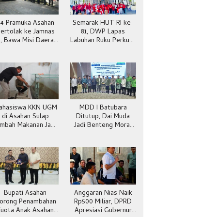
4 Pramuka Asahan
Semarak HUT RI ke-
ertolak ke Jamnas
81, DWP Lapas
I, Bawa Misi Daerah
Labuhan Ruku Perkuat
 Panggung Nasional
Kekompakan
ahasiswa KKN UGM
MDD I Batubara
di Asahan Sulap
Ditutup, Dai Muda
imbah Makanan Jadi
Jadi Benteng Moral
Maggot dan Pakan
Generasi
Ternak
Bupati Asahan
Anggaran Nias Naik
orong Penambahan
Rp500 Miliar, DPRD
Kuota Anak Asahan
Apresiasi Gubernur