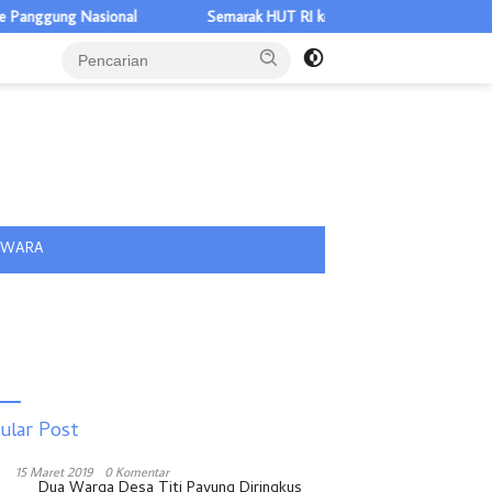
onal
Semarak HUT RI ke-81, DWP Lapas Labuhan Ruku Perkuat K
tutup
IWARA
ular Post
15 Maret 2019
0 Komentar
Dua Warga Desa Titi Payung Diringkus