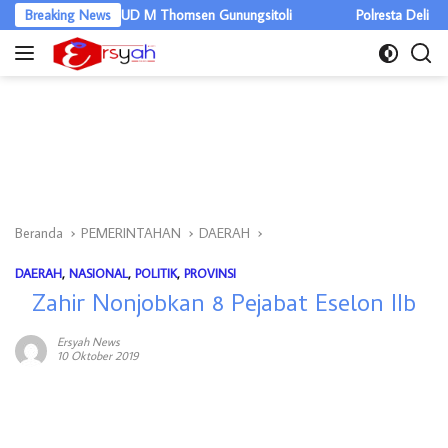
Langsung
ilitas RSUD M Thomsen Gunungsitoli
Breaking News
Polresta Deli Serdang Musna
ke
konten
Beranda
PEMERINTAHAN
DAERAH
DAERAH
,
NASIONAL
,
POLITIK
,
PROVINSI
Zahir Nonjobkan 8 Pejabat Eselon IIb
Ersyah News
10 Oktober 2019