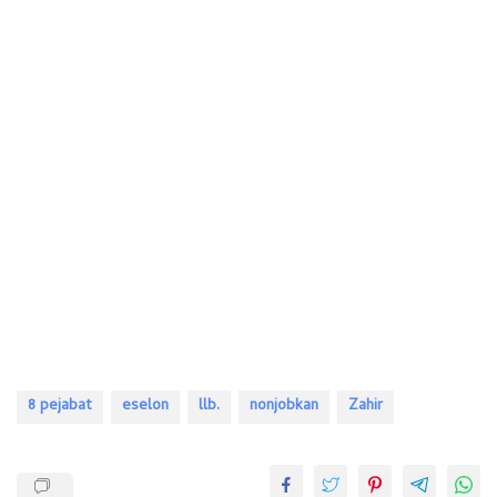
8 pejabat
eselon
llb.
nonjobkan
Zahir