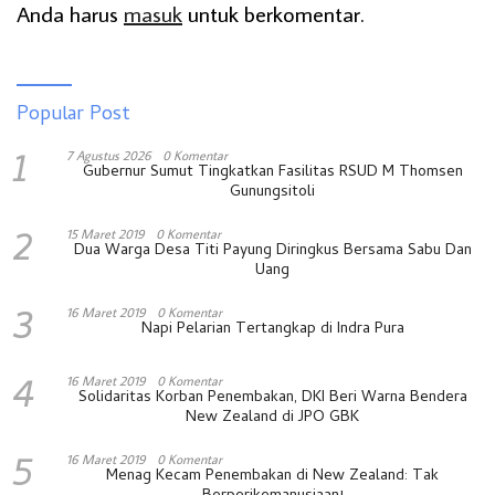
Anda harus
masuk
untuk berkomentar.
Popular Post
1
7 Agustus 2026
0 Komentar
Gubernur Sumut Tingkatkan Fasilitas RSUD M Thomsen
Gunungsitoli
2
15 Maret 2019
0 Komentar
Dua Warga Desa Titi Payung Diringkus Bersama Sabu Dan
Uang
3
16 Maret 2019
0 Komentar
Napi Pelarian Tertangkap di Indra Pura
4
16 Maret 2019
0 Komentar
Solidaritas Korban Penembakan, DKI Beri Warna Bendera
New Zealand di JPO GBK
5
16 Maret 2019
0 Komentar
Menag Kecam Penembakan di New Zealand: Tak