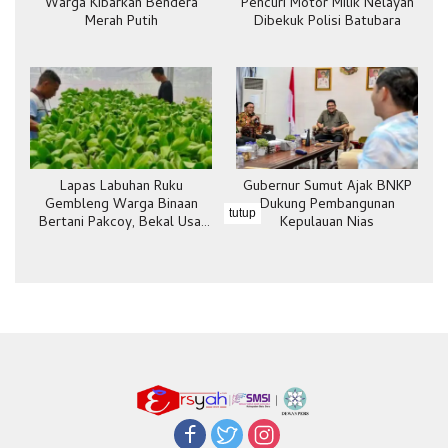
Warga Kibarkan Bendera
Pencuri Motor Milik Nelayan
Merah Putih
Dibekuk Polisi Batubara
Lapas Labuhan Ruku
Gubernur Sumut Ajak BNKP
Gembleng Warga Binaan
Dukung Pembangunan
tutup
Bertani Pakcoy, Bekal Usai
Kepulauan Nias
Bebas