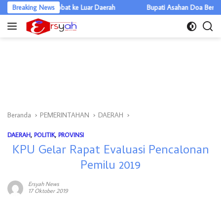
Langsung
ak Berobat ke Luar Daerah
Breaking News
Bupati Asahan Doa Bersama Jelang Re
ke
konten
Beranda
PEMERINTAHAN
DAERAH
DAERAH
,
POLITIK
,
PROVINSI
KPU Gelar Rapat Evaluasi Pencalonan
Pemilu 2019
Ersyah News
17 Oktober 2019