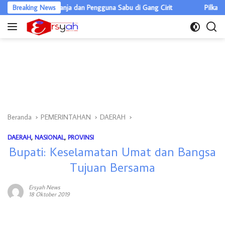
Langsung
engedar Ganja dan Pengguna Sabu di Gang Cirit
Breaking News
Pilkades Pulau Ra
ke
konten
Beranda
PEMERINTAHAN
DAERAH
DAERAH
,
NASIONAL
,
PROVINSI
Bupati: Keselamatan Umat dan Bangsa
Tujuan Bersama
Ersyah News
18 Oktober 2019