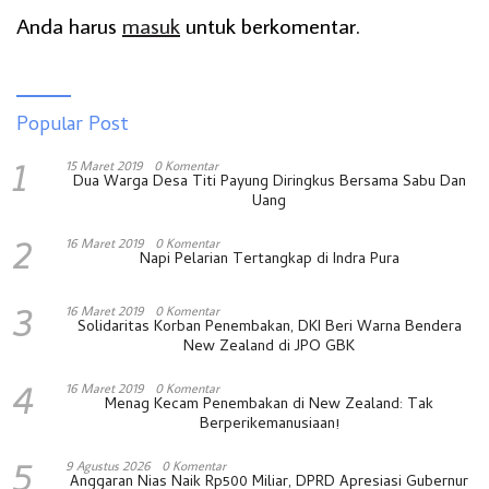
Anda harus
masuk
untuk berkomentar.
Popular Post
1
15 Maret 2019
0 Komentar
Dua Warga Desa Titi Payung Diringkus Bersama Sabu Dan
Uang
2
16 Maret 2019
0 Komentar
Napi Pelarian Tertangkap di Indra Pura
3
16 Maret 2019
0 Komentar
Solidaritas Korban Penembakan, DKI Beri Warna Bendera
New Zealand di JPO GBK
4
16 Maret 2019
0 Komentar
Menag Kecam Penembakan di New Zealand: Tak
Berperikemanusiaan!
5
9 Agustus 2026
0 Komentar
Anggaran Nias Naik Rp500 Miliar, DPRD Apresiasi Gubernur