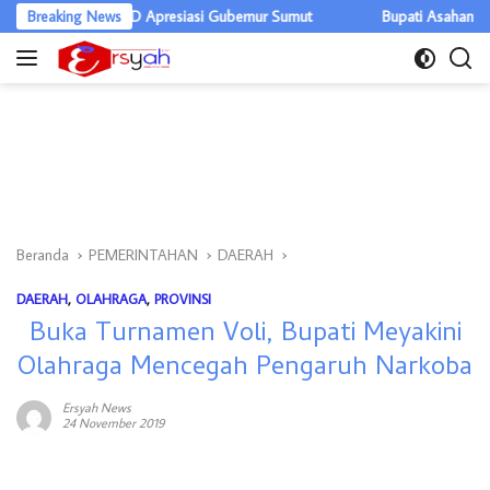
Langsung
iar, DPRD Apresiasi Gubernur Sumut
Breaking News
Bupati Asahan Warning OPD, 
ke
konten
Beranda
PEMERINTAHAN
DAERAH
DAERAH
,
OLAHRAGA
,
PROVINSI
Buka Turnamen Voli, Bupati Meyakini
Olahraga Mencegah Pengaruh Narkoba
Ersyah News
24 November 2019