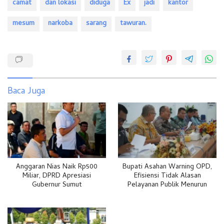
camat
dan lokasi
diduga
Ex
jadi
kantor
mesum
narkoba
sarang
tawuran.
Baca Juga
Anggaran Nias Naik Rp500
Bupati Asahan Warning OPD,
Miliar, DPRD Apresiasi
Efisiensi Tidak Alasan
Gubernur Sumut
Pelayanan Publik Menurun