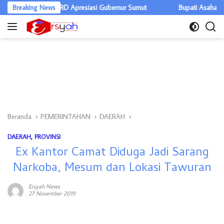
Langsung
liar, DPRD Apresiasi Gubernur Sumut
Breaking News
Bupati Asahan Warning OPD,
ke
konten
Beranda
PEMERINTAHAN
DAERAH
DAERAH
,
PROVINSI
Ex Kantor Camat Diduga Jadi Sarang
Narkoba, Mesum dan Lokasi Tawuran
Ersyah News
27 November 2019