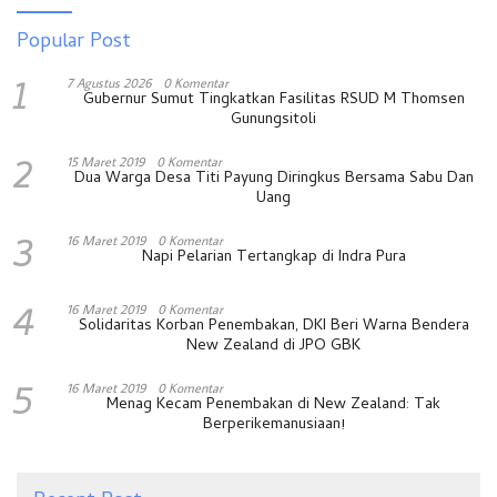
Popular Post
1
7 Agustus 2026
0 Komentar
Gubernur Sumut Tingkatkan Fasilitas RSUD M Thomsen
Gunungsitoli
2
15 Maret 2019
0 Komentar
Dua Warga Desa Titi Payung Diringkus Bersama Sabu Dan
Uang
3
16 Maret 2019
0 Komentar
Napi Pelarian Tertangkap di Indra Pura
4
16 Maret 2019
0 Komentar
Solidaritas Korban Penembakan, DKI Beri Warna Bendera
New Zealand di JPO GBK
5
16 Maret 2019
0 Komentar
Menag Kecam Penembakan di New Zealand: Tak
Berperikemanusiaan!