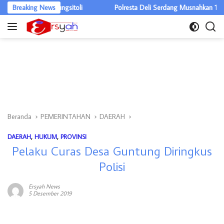
Langsung
 Gunungsitoli
Breaking News
Polresta Deli Serdang Musnahkan 1,2 Kg Sabu, Kla
ke
konten
Beranda
PEMERINTAHAN
DAERAH
DAERAH
,
HUKUM
,
PROVINSI
Pelaku Curas Desa Guntung Diringkus
Polisi
Ersyah News
5 Desember 2019