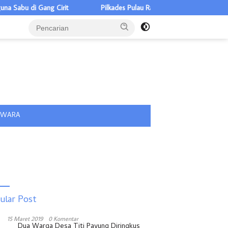
 Cirit
Pilkades Pulau Rakyat Tua 5 Calon, Tiga ASN Pemkab Bat
tutup
IWARA
ular Post
15 Maret 2019
0 Komentar
Dua Warga Desa Titi Payung Diringkus