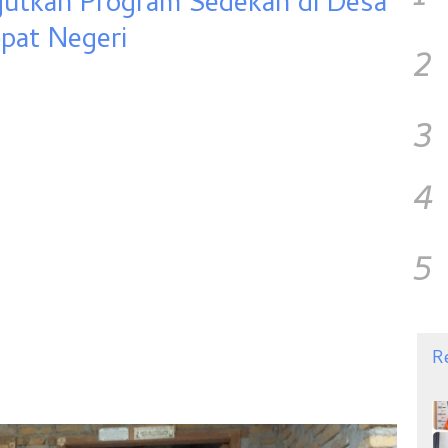
njutkan Program Sedekah di Desa
pat Negeri
2
3
4
5
R