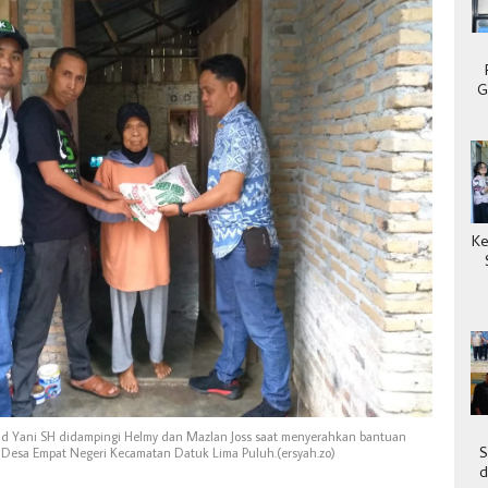
G
Ke
mad Yani SH didampingi Helmy dan Mazlan Joss saat menyerahkan bantuan
S
 Desa Empat Negeri Kecamatan Datuk Lima Puluh.(ersyah.zo)
d