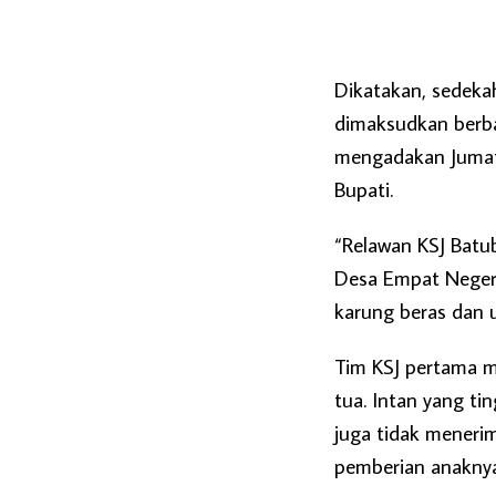
Dikatakan, sedeka
dimaksudkan berba
mengadakan Jumat 
Bupati.
“Relawan KSJ Batub
Desa Empat Negeri
karung beras dan 
Tim KSJ pertama m
tua. Intan yang ti
juga tidak mener
pemberian anaknya