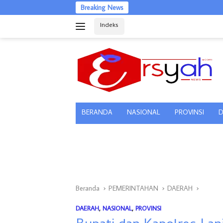
Langsung
Breaking News
ke
Indeks
konten
tutup
BERANDA
NASIONAL
PROVINSI
D
Beranda
PEMERINTAHAN
DAERAH
DAERAH
,
NASIONAL
,
PROVINSI