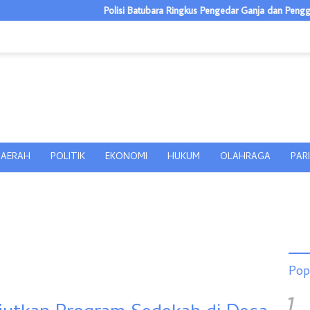
Polisi Batubara Ringkus Pengedar Ganja dan Pengguna Sabu di Gang
AERAH
POLITIK
EKONOMI
HUKUM
OLAHRAGA
PAR
Pop
1