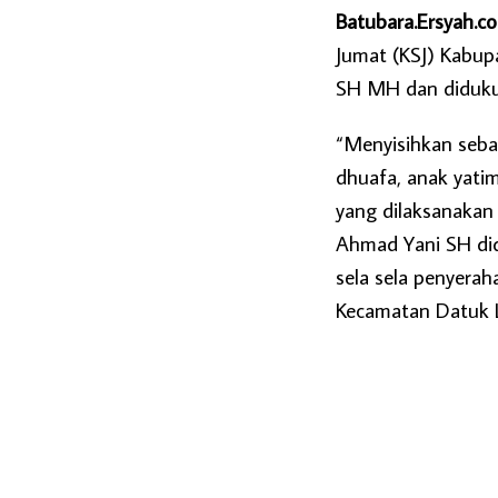
Batubara.Ersyah.c
Jumat (KSJ) Kabup
SH MH dan didukun
“Menyisihkan sebag
dhuafa, anak yati
yang dilaksanakan 
Ahmad Yani SH did
sela sela penyera
Kecamatan Datuk L