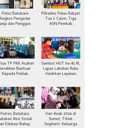
Polisi Batubara
Pilkades Pulau Rakyat
Ringkus Pengedar
Tua 5 Calon, Tiga
anja dan Pengguna
ASN Pemkab
Sabu di Gang Cirit
Batubara
tua TP PKK Asahan
Sambut HUT ke-81 RI,
Serahkan Bantuan
Lapas Labuhan Ruku
Kepada Poklak
Hadirkan Layanan
Kelurahan Sentang
Kesehatan Gratis
Polres Batubara
Hari Anak 2026 di
atukan Aksi Sosial
Sumut, Titiek
an Edukasi Bahaya
Sugiharti: Keluarga