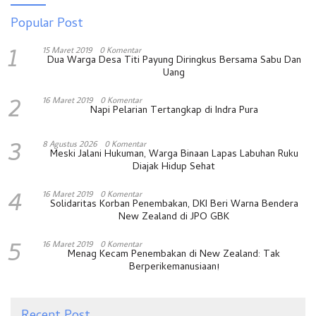
Popular Post
1
15 Maret 2019
0 Komentar
Dua Warga Desa Titi Payung Diringkus Bersama Sabu Dan
Uang
2
16 Maret 2019
0 Komentar
Napi Pelarian Tertangkap di Indra Pura
3
8 Agustus 2026
0 Komentar
Meski Jalani Hukuman, Warga Binaan Lapas Labuhan Ruku
Diajak Hidup Sehat
4
16 Maret 2019
0 Komentar
Solidaritas Korban Penembakan, DKI Beri Warna Bendera
New Zealand di JPO GBK
5
16 Maret 2019
0 Komentar
Menag Kecam Penembakan di New Zealand: Tak
Berperikemanusiaan!