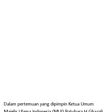
Dalam pertemuan yang dipimpin Ketua Umum
Majelis Ulama Indonesia (MUI) Batubara H Ghazali