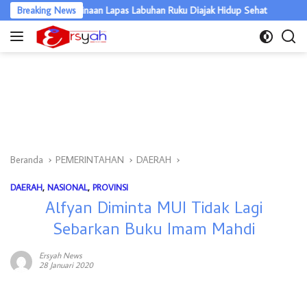
Langsung
, Warga Binaan Lapas Labuhan Ruku Diajak Hidup Sehat
Breaking News
Warga Bat
ke
konten
Beranda
PEMERINTAHAN
DAERAH
DAERAH
,
NASIONAL
,
PROVINSI
Alfyan Diminta MUI Tidak Lagi
Sebarkan Buku Imam Mahdi
Ersyah News
28 Januari 2020