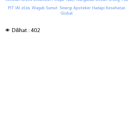
Sekolah Gratis Disambut Pelajar Nias, Riangakab Beban Orang Tua
PIT IAI 2026, Wagub Sumut: Sinergi Apoteker Hadapi Kesehatan
Global
Dilihat :
402