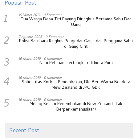
Popular Post
1
15 Maret 2019
0 Komentar
Dua Warga Desa Titi Payung Diringkus Bersama Sabu Dan
Uang
2
7 Agustus 2026
0 Komentar
Polisi Batubara Ringkus Pengedar Ganja dan Pengguna Sabu
di Gang Cirit
3
16 Maret 2019
0 Komentar
Napi Pelarian Tertangkap di Indra Pura
4
16 Maret 2019
0 Komentar
Solidaritas Korban Penembakan, DKI Beri Warna Bendera
New Zealand di JPO GBK
5
16 Maret 2019
0 Komentar
Menag Kecam Penembakan di New Zealand: Tak
Berperikemanusiaan!
Recent Post