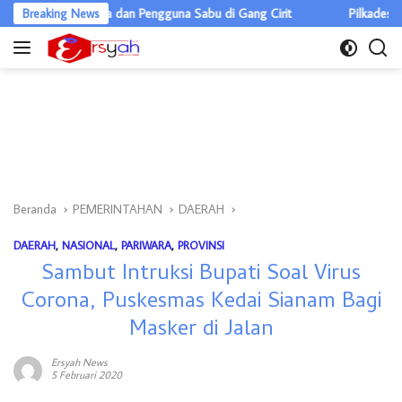
Langsung
dar Ganja dan Pengguna Sabu di Gang Cirit
Breaking News
Pilkades Pulau Rakyat
ke
konten
Beranda
PEMERINTAHAN
DAERAH
DAERAH
,
NASIONAL
,
PARIWARA
,
PROVINSI
Sambut Intruksi Bupati Soal Virus
Corona, Puskesmas Kedai Sianam Bagi
Masker di Jalan
Ersyah News
5 Februari 2020