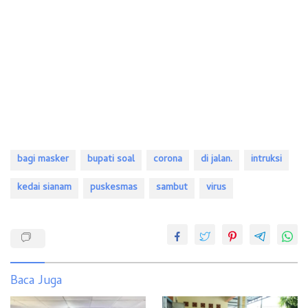
bagi masker
bupati soal
corona
di jalan.
intruksi
kedai sianam
puskesmas
sambut
virus
Baca Juga