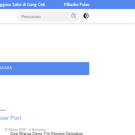
ang Cirit
Pilkades Pulau Rakyat Tua 5 Calon, Tiga ASN Pemkab B
tutup
IWARA
ular Post
15 Maret 2019
0 Komentar
Dua Warga Desa Titi Payung Diringkus