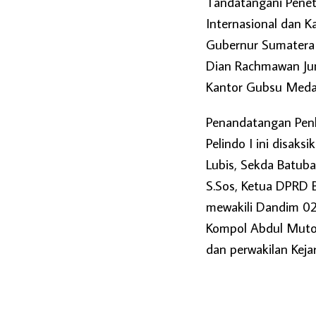
Tandatangani Pene
Internasional dan K
Gubernur Sumatera 
Dian Rachmawan Jum
Kantor Gubsu Meda
Penandatangan Pen
Pelindo I ini disaks
Lubis, Sekda Batuba
S.Sos, Ketua DPRD B
mewakili Dandim 02
Kompol Abdul Muto
dan perwakilan Kejar