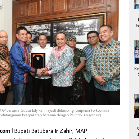
G
Ke
ir MAP bersama Gubsu Edy Rahmayadi didampingi pimpinan Forkopimda
ndatanganan kesepakatan bersama dengan Pelindo I.(ersyah.ist)
S
.com l
Bupati Batubara Ir Zahir, MAP
d