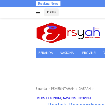
Langsung
Breaking News
ke
Indeks
konten
tutup
BERANDA
NASIONAL
PROVINSI
D
Beranda
PEMERINTAHAN
DAERAH
DAERAH
,
EKONOMI
,
NASIONAL
,
PROVINSI