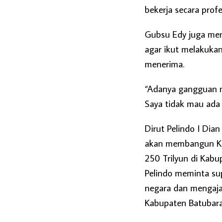
bekerja secara profe
Gubsu Edy juga mem
agar ikut melakuka
menerima.
“Adanya gangguan ma
Saya tidak mau ada 
Dirut Pelindo I Di
akan membangun Kil
250 Trilyun di Kab
Pelindo meminta su
negara dan mengaj
Kabupaten Batubara