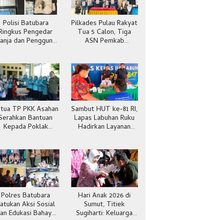
Polisi Batubara
Pilkades Pulau Rakyat
Ringkus Pengedar
Tua 5 Calon, Tiga
anja dan Pengguna
ASN Pemkab
Sabu di Gang Cirit
Batubara
tua TP PKK Asahan
Sambut HUT ke-81 RI,
Serahkan Bantuan
Lapas Labuhan Ruku
Kepada Poklak
Hadirkan Layanan
Kelurahan Sentang
Kesehatan Gratis
Polres Batubara
Hari Anak 2026 di
atukan Aksi Sosial
Sumut, Titiek
an Edukasi Bahaya
Sugiharti: Keluarga