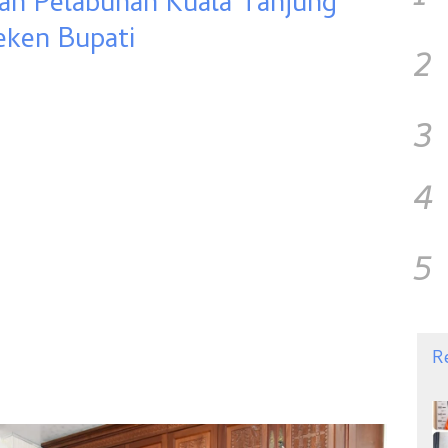
n Pelabuhan Kuala Tanjung
eken Bupati
2
3
4
5
R