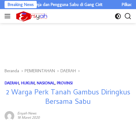
Langsung
gedar Ganja dan Pengguna Sabu di Gang Cirit
Breaking News
Pilkades Pulau Raky
ke
konten
Beranda
PEMERINTAHAN
DAERAH
DAERAH
,
HUKUM
,
NASIONAL
,
PROVINSI
2 Warga Perk Tanah Gambus Diringkus
Bersama Sabu
Ersyah News
18 Maret 2020