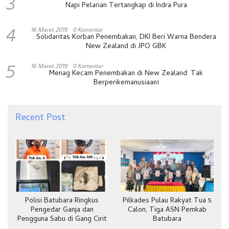
3
Napi Pelarian Tertangkap di Indra Pura
4
16 Maret 2019
0 Komentar
Solidaritas Korban Penembakan, DKI Beri Warna Bendera
New Zealand di JPO GBK
5
16 Maret 2019
0 Komentar
Menag Kecam Penembakan di New Zealand: Tak
Berperikemanusiaan!
Recent Post
Polisi Batubara Ringkus
Pilkades Pulau Rakyat Tua 5
Pengedar Ganja dan
Calon, Tiga ASN Pemkab
Pengguna Sabu di Gang Cirit
Batubara