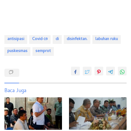
antisipasi
Covid-19
di
disinfektan.
labuhan ruku
puskesmas
semprot
Baca Juga