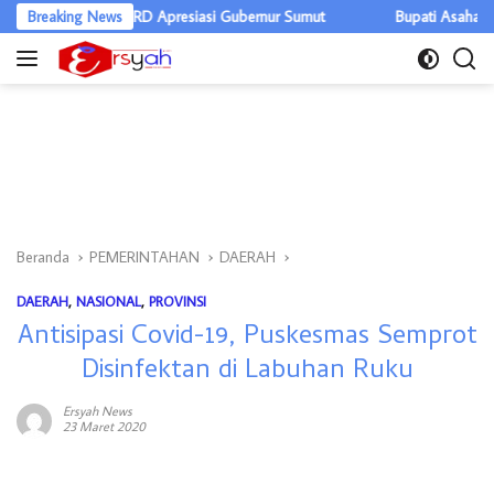
Langsung
iliar, DPRD Apresiasi Gubernur Sumut
Breaking News
Bupati Asahan Warning OPD
ke
konten
Beranda
PEMERINTAHAN
DAERAH
DAERAH
,
NASIONAL
,
PROVINSI
Antisipasi Covid-19, Puskesmas Semprot
Disinfektan di Labuhan Ruku
Ersyah News
23 Maret 2020