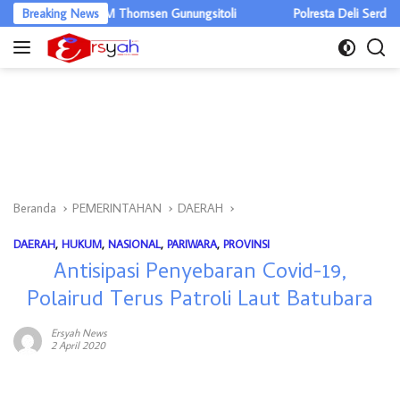
Langsung
s RSUD M Thomsen Gunungsitoli
Breaking News
Polresta Deli Serdang Musnahkan 
ke
konten
Beranda
PEMERINTAHAN
DAERAH
DAERAH
,
HUKUM
,
NASIONAL
,
PARIWARA
,
PROVINSI
Antisipasi Penyebaran Covid-19,
Polairud Terus Patroli Laut Batubara
Ersyah News
2 April 2020