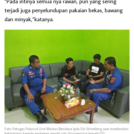
“Pada intinya semua nya rawan, pun yang sering
terjadi juga penyelundupan pakaian bekas, bawang
dan minyak,”katanya.
Foto: Petugas Polairud Unit Markas Batubara Ipda Edi Sihombing saat memberikan
keterangan kepada wartawan ersyah.com dirungannya.(ersyah.02).