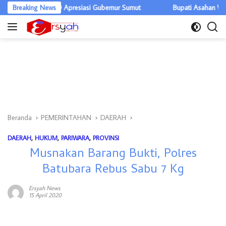
Langsung
ar, DPRD Apresiasi Gubernur Sumut
Breaking News
Bupati Asahan Warning OPD, E
ke
konten
Beranda
PEMERINTAHAN
DAERAH
DAERAH
,
HUKUM
,
PARIWARA
,
PROVINSI
Musnakan Barang Bukti, Polres
Batubara Rebus Sabu 7 Kg
Ersyah News
15 April 2020