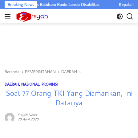
Langsung
, Kapolres Batubara Bantu Lansia Disabilitas
Breaking News
Kepala Daerah se-
ke
konten
Beranda
PEMERINTAHAN
DAERAH
DAERAH
,
NASIONAL
,
PROVINSI
Soal 77 Orang TKI Yang Diamankan, Ini
Datanya
Ersyah News
20 April 2020