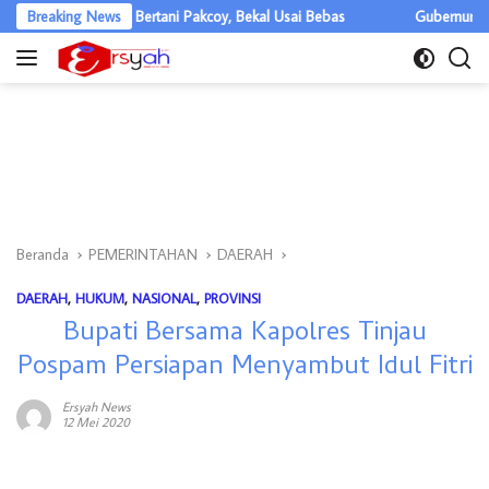
Langsung
naan Bertani Pakcoy, Bekal Usai Bebas
Breaking News
Gubernur Sumut Ajak BN
ke
konten
Beranda
PEMERINTAHAN
DAERAH
DAERAH
,
HUKUM
,
NASIONAL
,
PROVINSI
Bupati Bersama Kapolres Tinjau
Pospam Persiapan Menyambut Idul Fitri
Ersyah News
12 Mei 2020