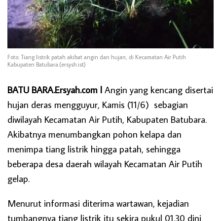
Foto: Tiang listrik patah akibat angin dan hujan, di Kecamatan Air Putih
Kabupaten Batubara.(ersysh.ist)
BATU BARA.Ersyah.com l
Angin yang kencang disertai
hujan deras mengguyur, Kamis (11/6) sebagian
diwilayah Kecamatan Air Putih, Kabupaten Batubara.
Akibatnya menumbangkan pohon kelapa dan
menimpa tiang listrik hingga patah, sehingga
beberapa desa daerah wilayah Kecamatan Air Putih
gelap.
Menurut informasi diterima wartawan, kejadian
tumbangnya tiang listrik itu sekira pukul 01.30 dini