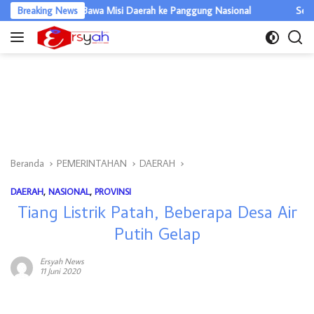
Langsung
nas XII, Bawa Misi Daerah ke Panggung Nasional
Breaking News
Semarak HUT RI 
ke
konten
Beranda
PEMERINTAHAN
DAERAH
DAERAH
,
NASIONAL
,
PROVINSI
Tiang Listrik Patah, Beberapa Desa Air
Putih Gelap
Ersyah News
11 Juni 2020