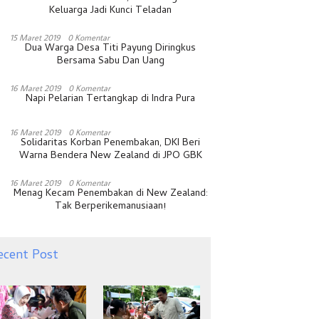
Keluarga Jadi Kunci Teladan
15 Maret 2019
0 Komentar
Dua Warga Desa Titi Payung Diringkus
Bersama Sabu Dan Uang
16 Maret 2019
0 Komentar
Napi Pelarian Tertangkap di Indra Pura
16 Maret 2019
0 Komentar
Solidaritas Korban Penembakan, DKI Beri
Warna Bendera New Zealand di JPO GBK
16 Maret 2019
0 Komentar
Menag Kecam Penembakan di New Zealand:
Tak Berperikemanusiaan!
ecent Post