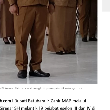
an lV Pemkab Batubara saat mengikuti proses pelantikan.(ersyah.ist)
h.com l
Bupati Batubara Ir Zahir MAP melalui
Siregar SH melantik 19 pejabat eselon III dan IV di