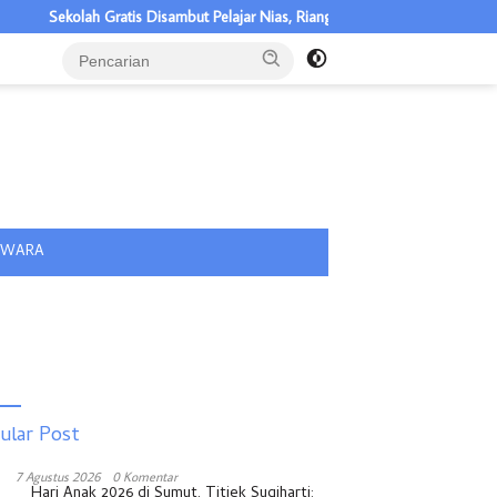
ratis Disambut Pelajar Nias, Riangakab Beban Orang Tua
PIT IAI
tutup
IWARA
ular Post
7 Agustus 2026
0 Komentar
Hari Anak 2026 di Sumut, Titiek Sugiharti: