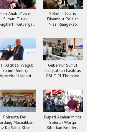
Hari Anak 2026 di
Sekolah Gratis
Sumut, Titiek
Disambut Pelajar
Sugiharti: Keluarga
Nias, Riangakab
Jadi Kunci Teladan
Beban Orang Tua
IT IAI 2026, Wagub
Gubernur Sumut
Sumut: Sinergi
Tingkatkan Fasilitas
Apoteker Hadapi
RSUD M Thomsen
Kesehatan Global
Gunungsitoli
Polresta Deli
Bupati Asahan Minta
erdang Musnahkan
Seluruh Warga
1,2 Kg Sabu, Klaim
Kibarkan Bendera