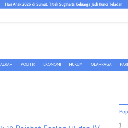
 di Sumut, Titiek Sugiharti: Keluarga Jadi Kunci Teladan
Sekolah G
AERAH
POLITIK
EKONOMI
HUKUM
OLAHRAGA
PAR
Pop
1