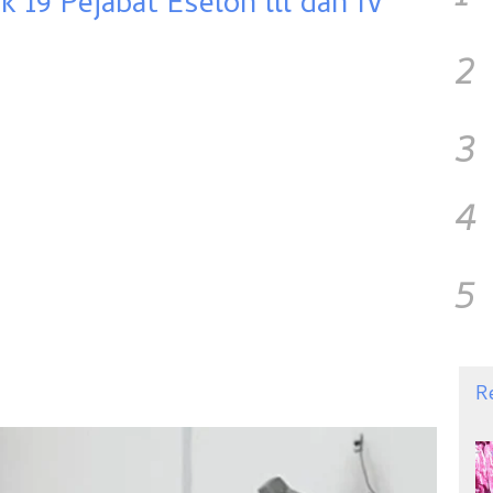
k 19 Pejabat Eselon lll dan IV
2
3
4
5
R