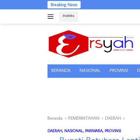
Langsung
Breaking News
Hari Anak 2026
ke
Indeks
konten
tutup
BERANDA
NASIONAL
PROVINSI
D
Beranda
PEMERINTAHAN
DAERAH
DAERAH
,
NASIONAL
,
PARIWARA
,
PROVINSI