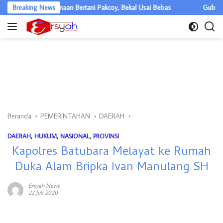
Langsung
rga Binaan Bertani Pakcoy, Bekal Usai Bebas
Breaking News
Gubernur Sumut A
ke
konten
Beranda
PEMERINTAHAN
DAERAH
DAERAH
,
HUKUM
,
NASIONAL
,
PROVINSI
Kapolres Batubara Melayat ke Rumah
Duka Alam Bripka Ivan Manulang SH
Ersyah News
22 Juli 2020