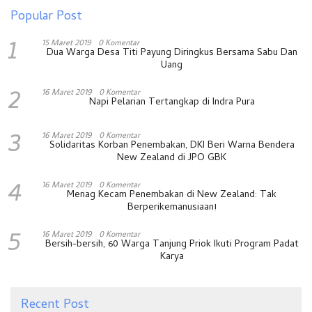
Popular Post
1
15 Maret 2019
0 Komentar
Dua Warga Desa Titi Payung Diringkus Bersama Sabu Dan
Uang
2
16 Maret 2019
0 Komentar
Napi Pelarian Tertangkap di Indra Pura
3
16 Maret 2019
0 Komentar
Solidaritas Korban Penembakan, DKI Beri Warna Bendera
New Zealand di JPO GBK
4
16 Maret 2019
0 Komentar
Menag Kecam Penembakan di New Zealand: Tak
Berperikemanusiaan!
5
16 Maret 2019
0 Komentar
Bersih-bersih, 60 Warga Tanjung Priok Ikuti Program Padat
Karya
Recent Post