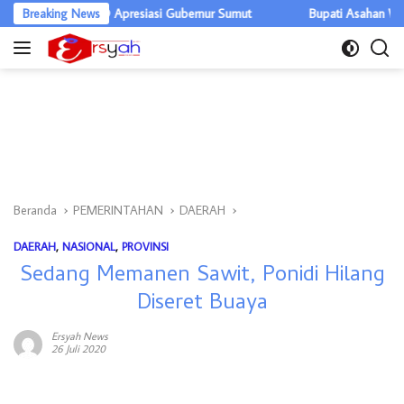
Langsung
ar, DPRD Apresiasi Gubernur Sumut
Breaking News
Bupati Asahan Warning OPD, E
ke
konten
Beranda
PEMERINTAHAN
DAERAH
DAERAH
,
NASIONAL
,
PROVINSI
Sedang Memanen Sawit, Ponidi Hilang
Diseret Buaya
Ersyah News
26 Juli 2020