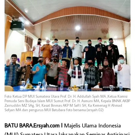
Foto: Ketua DP MUI Sumatera Utara Prof. Dr. H. Addullah Syah MA ,Ketua Komisi
Pemuda Seni Budaya Islam MUI Sumut Prof. Dr. H. Asmuni MA, Kepala BNNK AKBP
Zainuddin MZ SAg, SH, Kasat Binmas AKP M Safi’i SH, Ka Kemenag H Ahmad
Sofyan MA dan pengurus MUI Batubara foto bersama.(ersyah.02)
BATU BARA.Ersyah.com l
Majelis Ulama Indonesia
(MUI) Sumatera Utara laksanakan Seminar Antisipasi