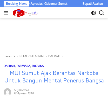
Langsung
iar, DPRD Apresiasi Gubernur Sumut
Breaking News
Bupati Asahan Warning OPD, 
ke
konten
Beranda
PEMERINTAHAN
DAERAH
DAERAH
,
PARIWARA
,
PROVINSI
MUI Sumut Ajak Berantas Narkoba
Untuk Bangun Mental Penerus Bangsa
Ersyah News
16 Agustus 2020