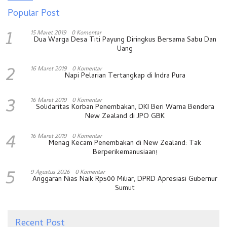
Popular Post
1
15 Maret 2019
0 Komentar
Dua Warga Desa Titi Payung Diringkus Bersama Sabu Dan
Uang
2
16 Maret 2019
0 Komentar
Napi Pelarian Tertangkap di Indra Pura
3
16 Maret 2019
0 Komentar
Solidaritas Korban Penembakan, DKI Beri Warna Bendera
New Zealand di JPO GBK
4
16 Maret 2019
0 Komentar
Menag Kecam Penembakan di New Zealand: Tak
Berperikemanusiaan!
5
9 Agustus 2026
0 Komentar
Anggaran Nias Naik Rp500 Miliar, DPRD Apresiasi Gubernur
Sumut
Recent Post