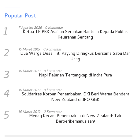
Popular Post
1
7 Agustus 2026
0 Komentar
Ketua TP PKK Asahan Serahkan Bantuan Kepada Poklak
Kelurahan Sentang
2
15 Maret 2019
0 Komentar
Dua Warga Desa Titi Payung Diringkus Bersama Sabu Dan
Uang
3
16 Maret 2019
0 Komentar
Napi Pelarian Tertangkap di Indra Pura
4
16 Maret 2019
0 Komentar
Solidaritas Korban Penembakan, DKI Beri Warna Bendera
New Zealand di JPO GBK
5
16 Maret 2019
0 Komentar
Menag Kecam Penembakan di New Zealand: Tak
Berperikemanusiaan!