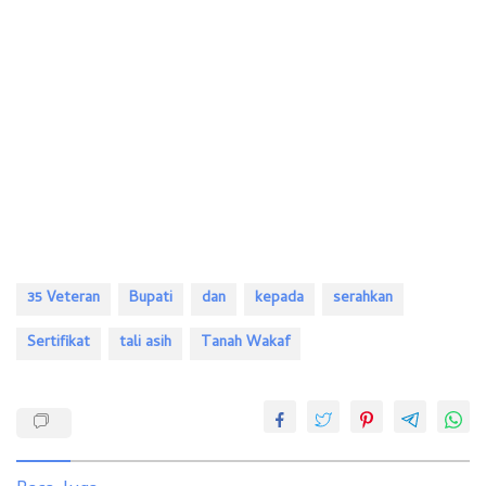
35 Veteran
Bupati
dan
kepada
serahkan
Sertifikat
tali asih
Tanah Wakaf