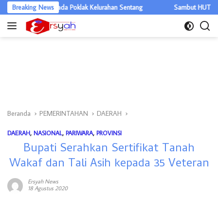
Langsung
tuan Kepada Poklak Kelurahan Sentang
Breaking News
Sambut HUT ke-81 RI, Lap
ke
konten
Beranda
PEMERINTAHAN
DAERAH
DAERAH
,
NASIONAL
,
PARIWARA
,
PROVINSI
Bupati Serahkan Sertifikat Tanah
Wakaf dan Tali Asih kepada 35 Veteran
Ersyah News
18 Agustus 2020