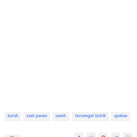
buruh
saat panen
sawit.
tersengat listrik
upahan