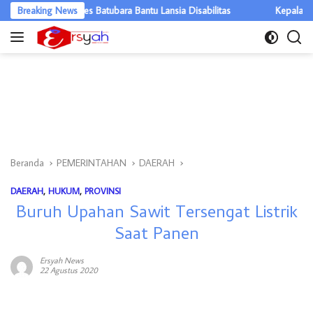
Langsung
 Kapolres Batubara Bantu Lansia Disabilitas
Breaking News
Kepala Daerah se-K
ke
konten
Beranda
PEMERINTAHAN
DAERAH
DAERAH
,
HUKUM
,
PROVINSI
Buruh Upahan Sawit Tersengat Listrik
Saat Panen
Ersyah News
22 Agustus 2020