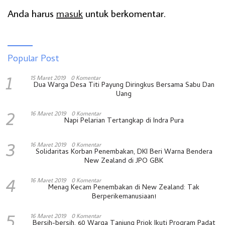
Anda harus
masuk
untuk berkomentar.
Popular Post
1
15 Maret 2019
0 Komentar
Dua Warga Desa Titi Payung Diringkus Bersama Sabu Dan
Uang
2
16 Maret 2019
0 Komentar
Napi Pelarian Tertangkap di Indra Pura
3
16 Maret 2019
0 Komentar
Solidaritas Korban Penembakan, DKI Beri Warna Bendera
New Zealand di JPO GBK
4
16 Maret 2019
0 Komentar
Menag Kecam Penembakan di New Zealand: Tak
Berperikemanusiaan!
5
16 Maret 2019
0 Komentar
Bersih-bersih, 60 Warga Tanjung Priok Ikuti Program Padat