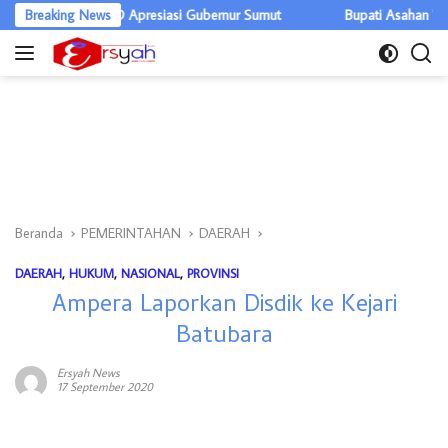
Langsung
r, DPRD Apresiasi Gubernur Sumut
Breaking News
Bupati Asahan Warning OPD, Ef
ke
konten
Beranda
PEMERINTAHAN
DAERAH
DAERAH
,
HUKUM
,
NASIONAL
,
PROVINSI
Ampera Laporkan Disdik ke Kejari
Batubara
Ersyah News
17 September 2020