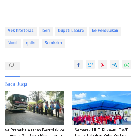
Aek hitetoras.
beri
Bupati Labura
ke Persulukan
Nurul
qolbu
Sembako
Baca Juga
64 Pramuka Asahan Bertolak ke
Semarak HUT RI ke-81, DWP