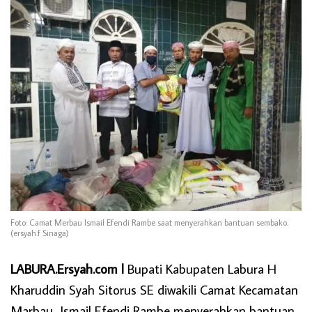
Foto: Camat Merbau Ismail Efendi Rambe saat menyerahkan bantuan sembako.
(ersyah.f Sinaga)
LABURA.Ersyah.com l
Bupati Kabupaten Labura H
Kharuddin Syah Sitorus SE diwakili Camat Kecamatan
Marbau Ismail Efendi Rambe menyerahkan bantuan