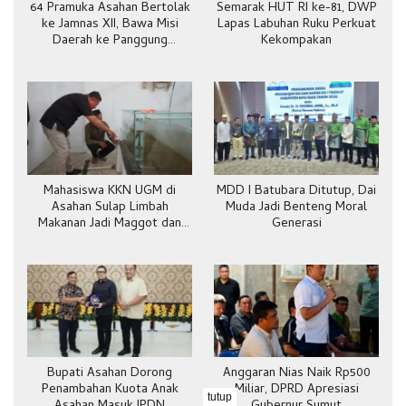
64 Pramuka Asahan Bertolak
Semarak HUT RI ke-81, DWP
ke Jamnas XII, Bawa Misi
Lapas Labuhan Ruku Perkuat
Daerah ke Panggung
Kekompakan
Nasional
Mahasiswa KKN UGM di
MDD I Batubara Ditutup, Dai
Asahan Sulap Limbah
Muda Jadi Benteng Moral
Makanan Jadi Maggot dan
Generasi
Pakan Ternak
Bupati Asahan Dorong
Anggaran Nias Naik Rp500
Penambahan Kuota Anak
Miliar, DPRD Apresiasi
tutup