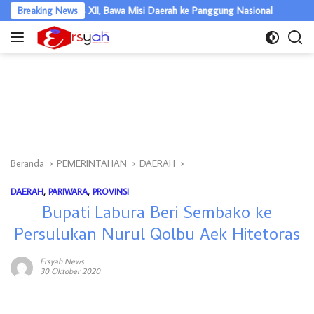
Langsung
 Jamnas XII, Bawa Misi Daerah ke Panggung Nasional
Breaking News
Semarak HU
ke
konten
Beranda
PEMERINTAHAN
DAERAH
DAERAH
,
PARIWARA
,
PROVINSI
Bupati Labura Beri Sembako ke
Persulukan Nurul Qolbu Aek Hitetoras
Ersyah News
30 Oktober 2020