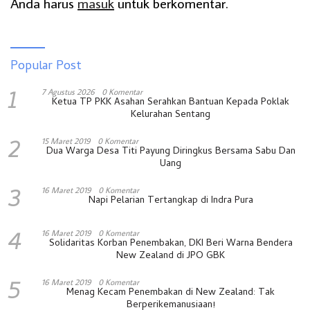
Anda harus
masuk
untuk berkomentar.
Popular Post
1
7 Agustus 2026
0 Komentar
Ketua TP PKK Asahan Serahkan Bantuan Kepada Poklak
Kelurahan Sentang
2
15 Maret 2019
0 Komentar
Dua Warga Desa Titi Payung Diringkus Bersama Sabu Dan
Uang
3
16 Maret 2019
0 Komentar
Napi Pelarian Tertangkap di Indra Pura
4
16 Maret 2019
0 Komentar
Solidaritas Korban Penembakan, DKI Beri Warna Bendera
New Zealand di JPO GBK
5
16 Maret 2019
0 Komentar
Menag Kecam Penembakan di New Zealand: Tak
Berperikemanusiaan!