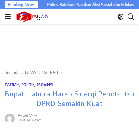
Langsung
tis
Breaking News
Polres Batubara Satukan Aksi Sosial dan Edukasi Bahaya Nark
ke
konten
Beranda
NEWS
DAERAH
DAERAH
,
POLITIK
,
PROVINSI
Bupati Labura Harap Sinergi Pemda dan
DPRD Semakin Kuat
Ersyah News
1 Februari 2025