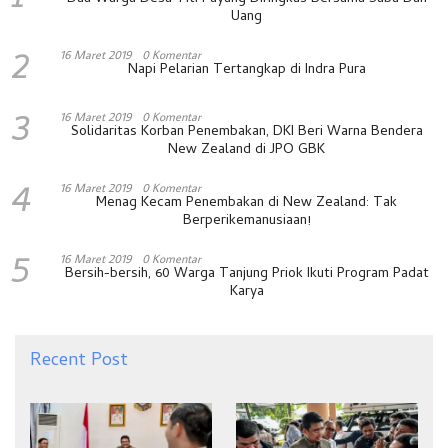
Uang
2
16 Maret 2019
0 Komentar
Napi Pelarian Tertangkap di Indra Pura
3
16 Maret 2019
0 Komentar
Solidaritas Korban Penembakan, DKI Beri Warna Bendera
New Zealand di JPO GBK
4
16 Maret 2019
0 Komentar
Menag Kecam Penembakan di New Zealand: Tak
Berperikemanusiaan!
5
16 Maret 2019
0 Komentar
Bersih-bersih, 60 Warga Tanjung Priok Ikuti Program Padat
Karya
Recent Post