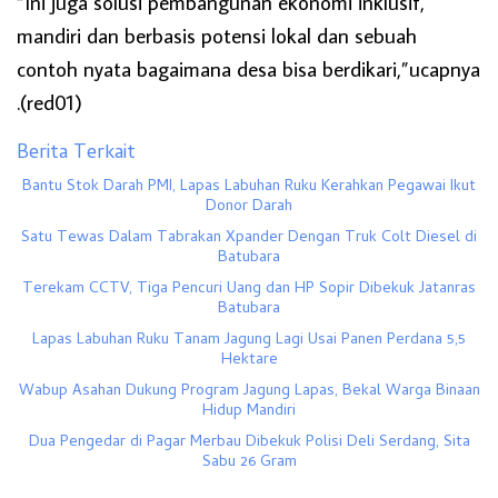
“Ini juga solusi pembangunan ekonomi inklusif,
mandiri dan berbasis potensi lokal dan sebuah
contoh nyata bagaimana desa bisa berdikari,”ucapnya
.(red01)
Berita Terkait
Bantu Stok Darah PMI, Lapas Labuhan Ruku Kerahkan Pegawai Ikut
Donor Darah
Satu Tewas Dalam Tabrakan Xpander Dengan Truk Colt Diesel di
Batubara
Terekam CCTV, Tiga Pencuri Uang dan HP Sopir Dibekuk Jatanras
Batubara
Lapas Labuhan Ruku Tanam Jagung Lagi Usai Panen Perdana 5,5
Hektare
Wabup Asahan Dukung Program Jagung Lapas, Bekal Warga Binaan
Hidup Mandiri
Dua Pengedar di Pagar Merbau Dibekuk Polisi Deli Serdang, Sita
Sabu 26 Gram