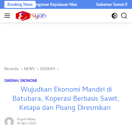
Langsung
g Pembangunan Kepulauan Nias
Breaking News
Gubernur Sumut Kembali Berkant
ke
konten
Beranda
NEWS
DAERAH
DAERAH
,
EKONOMI
Wujudkan Ekonomi Mandiri di
Batubara, Koperasi Berbasis Sawit,
Kelapa dan Pisang Diresmikan
Ersyah News
16 April 2025