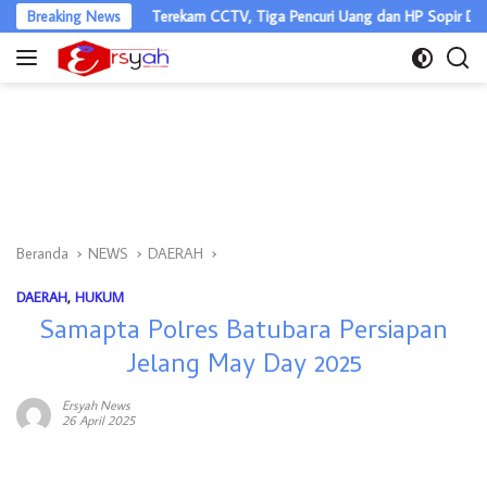
Langsung
l
Breaking News
Terekam CCTV, Tiga Pencuri Uang dan HP Sopir Dibekuk Jatanra
ke
konten
Beranda
NEWS
DAERAH
DAERAH
,
HUKUM
Samapta Polres Batubara Persiapan
Jelang May Day 2025
Ersyah News
26 April 2025