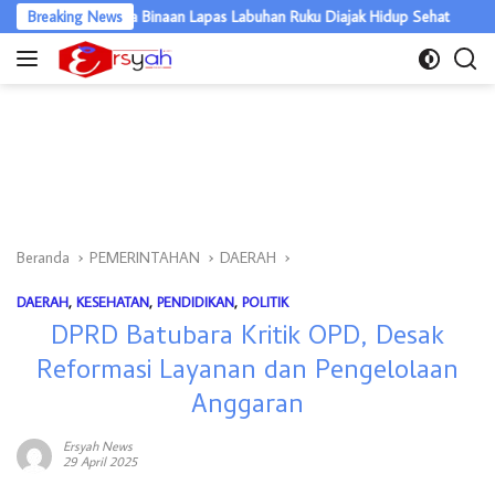
Langsung
an, Warga Binaan Lapas Labuhan Ruku Diajak Hidup Sehat
Breaking News
Warga B
ke
konten
Beranda
PEMERINTAHAN
DAERAH
DAERAH
,
KESEHATAN
,
PENDIDIKAN
,
POLITIK
DPRD Batubara Kritik OPD, Desak
Reformasi Layanan dan Pengelolaan
Anggaran
Ersyah News
29 April 2025