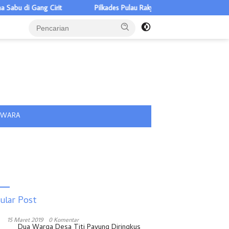
Cirit
Pilkades Pulau Rakyat Tua 5 Calon, Tiga ASN Pemkab Batub
tutup
IWARA
ular Post
15 Maret 2019
0 Komentar
Dua Warga Desa Titi Payung Diringkus