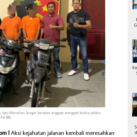
G
Ke
ra, Iptu Manahan Siregar bersama anggota mengapit kedua pelaku
Pol BB)
S
om l
Aksi kejahatan jalanan kembali meresahkan
d