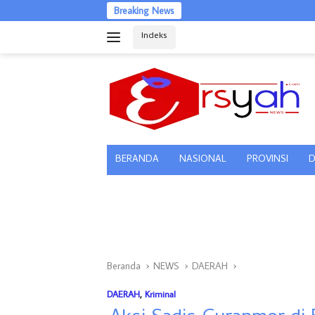
Langsung
Breaking News
ke
Indeks
konten
tutup
BERANDA
NASIONAL
PROVINSI
D
Beranda
NEWS
DAERAH
DAERAH
,
Kriminal