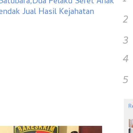
 Batubara,Dua Pelaku Seret Anak
endak Jual Hasil Kejahatan
2
3
4
5
R