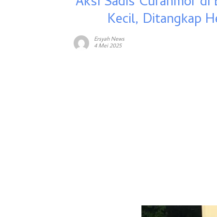
Aksi Sadis Curanmor di
Kecil, Ditangkap H
Ersyah News
4 Mei 2025