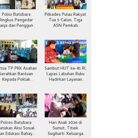
Polisi Batubara
Pilkades Pulau Rakyat
Ringkus Pengedar
Tua 5 Calon, Tiga
anja dan Pengguna
ASN Pemkab
Sabu di Gang Cirit
Batubara
tua TP PKK Asahan
Sambut HUT ke-81 RI,
Serahkan Bantuan
Lapas Labuhan Ruku
Kepada Poklak
Hadirkan Layanan
Kelurahan Sentang
Kesehatan Gratis
Polres Batubara
Hari Anak 2026 di
atukan Aksi Sosial
Sumut, Titiek
an Edukasi Bahaya
Sugiharti: Keluarga