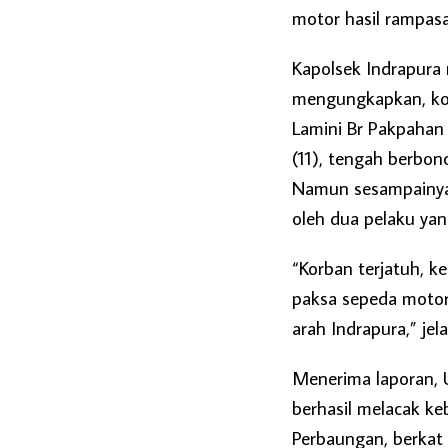
motor hasil rampasa
Kapolsek Indrapura 
mengungkapkan, kor
Lamini Br Pakpahan 
(11), tengah berbo
Namun sesampainya d
oleh dua pelaku ya
“Korban terjatuh, 
paksa sepeda motor
arah Indrapura,” je
Menerima laporan, U
berhasil melacak k
Perbaungan, berkat 