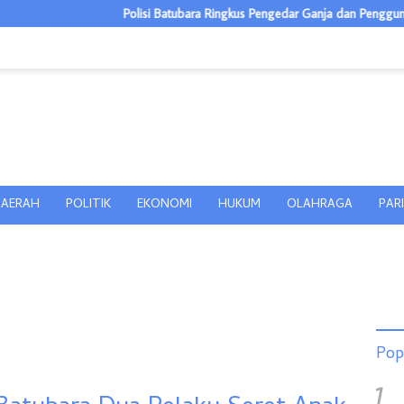
Polisi Batubara Ringkus Pengedar Ganja dan Pengguna Sabu di Gang 
AERAH
POLITIK
EKONOMI
HUKUM
OLAHRAGA
PAR
Pop
1