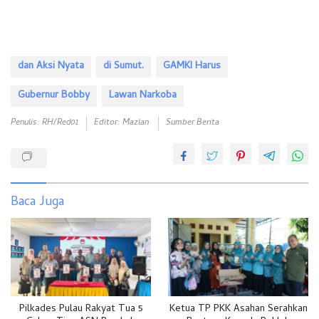
dan Aksi Nyata
di Sumut.
GAMKI Harus
Gubernur Bobby
Lawan Narkoba
Penulis: RH/red01
Editor: Mazlan
Sumber Berita
Baca Juga
Pilkades Pulau Rakyat Tua 5
Ketua TP PKK Asahan Serahkan