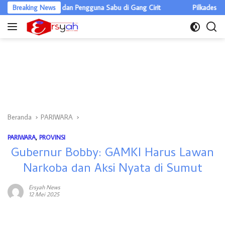
Langsung
gedar Ganja dan Pengguna Sabu di Gang Cirit
Breaking News
Pilkades Pulau Raky
ke
konten
Beranda
PARIWARA
PARIWARA
,
PROVINSI
Gubernur Bobby: GAMKI Harus Lawan
Narkoba dan Aksi Nyata di Sumut
Ersyah News
12 Mei 2025