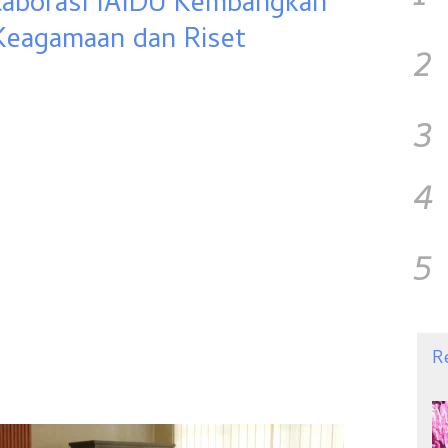
aborasi IAIDU Kembangkan
 Keagamaan dan Riset
2
3
4
5
R