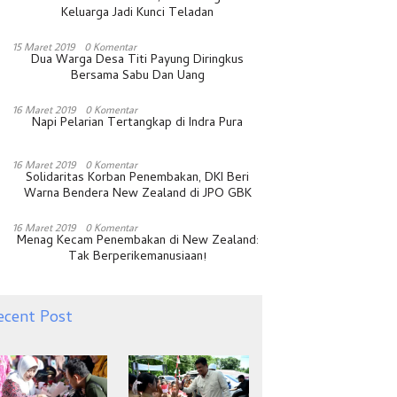
Keluarga Jadi Kunci Teladan
15 Maret 2019
0 Komentar
Dua Warga Desa Titi Payung Diringkus
Bersama Sabu Dan Uang
16 Maret 2019
0 Komentar
Napi Pelarian Tertangkap di Indra Pura
16 Maret 2019
0 Komentar
Solidaritas Korban Penembakan, DKI Beri
Warna Bendera New Zealand di JPO GBK
16 Maret 2019
0 Komentar
Menag Kecam Penembakan di New Zealand:
Tak Berperikemanusiaan!
ecent Post