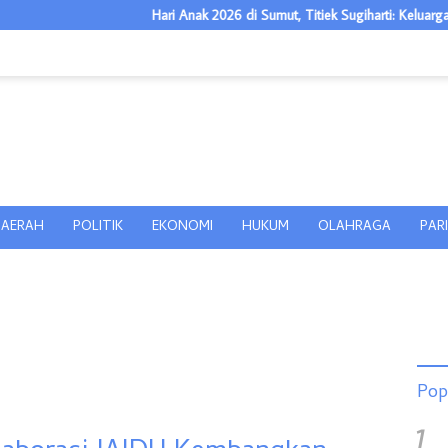
Hari Anak 2026 di Sumut, Titiek Sugiharti: Keluarga Jadi Kunci Tel
AERAH
POLITIK
EKONOMI
HUKUM
OLAHRAGA
PAR
Pop
1