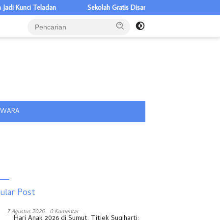
adan
Sekolah Gratis Disambut Pelajar Nias, Riangakab Beban Oran
tutup
IWARA
ular Post
7 Agustus 2026
0 Komentar
Hari Anak 2026 di Sumut, Titiek Sugiharti: