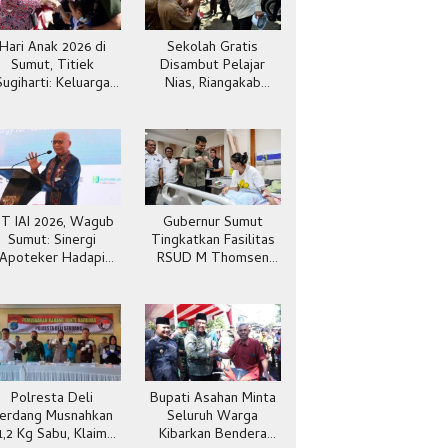
Hari Anak 2026 di
Sekolah Gratis
Sumut, Titiek
Disambut Pelajar
Sugiharti: Keluarga
Nias, Riangakab
Jadi Kunci Teladan
Beban Orang Tua
IT IAI 2026, Wagub
Gubernur Sumut
Sumut: Sinergi
Tingkatkan Fasilitas
Apoteker Hadapi
RSUD M Thomsen
Kesehatan Global
Gunungsitoli
Polresta Deli
Bupati Asahan Minta
erdang Musnahkan
Seluruh Warga
1,2 Kg Sabu, Klaim
Kibarkan Bendera