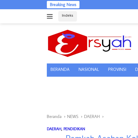
Langsung
Breaking News
ke
Indeks
konten
tutup
BERANDA
NASIONAL
PROVINSI
D
Beranda
NEWS
DAERAH
DAERAH
,
PENDIDIKAN