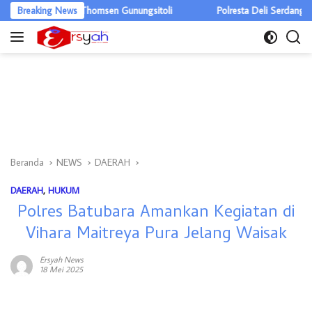
Langsung
 RSUD M Thomsen Gunungsitoli
Breaking News
Polresta Deli Serdang Musnahkan 1,
ke
konten
Beranda
NEWS
DAERAH
DAERAH
,
HUKUM
Polres Batubara Amankan Kegiatan di
Vihara Maitreya Pura Jelang Waisak
Ersyah News
18 Mei 2025