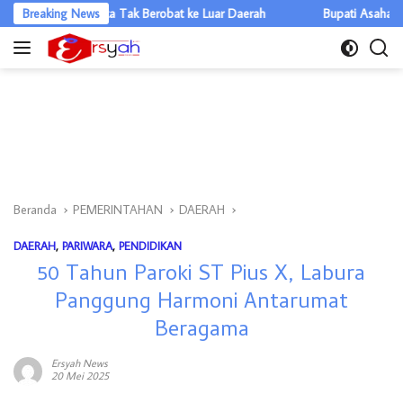
Langsung
ara Diminta Tak Berobat ke Luar Daerah
Breaking News
Bupati Asahan Doa Bers
ke
konten
Beranda
PEMERINTAHAN
DAERAH
DAERAH
,
PARIWARA
,
PENDIDIKAN
50 Tahun Paroki ST Pius X, Labura
Panggung Harmoni Antarumat
Beragama
Ersyah News
20 Mei 2025