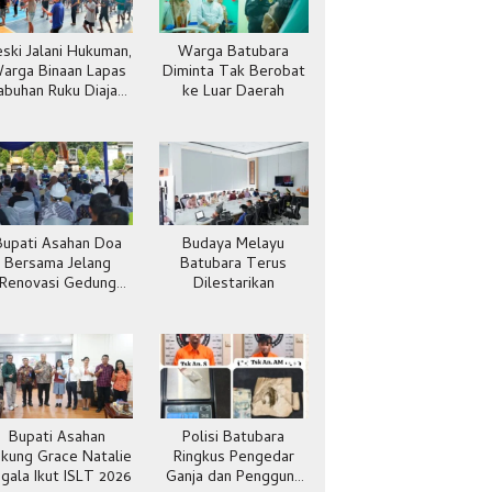
ski Jalani Hukuman,
Warga Batubara
arga Binaan Lapas
Diminta Tak Berobat
abuhan Ruku Diajak
ke Luar Daerah
Hidup Sehat
Bupati Asahan Doa
Budaya Melayu
Bersama Jelang
Batubara Terus
Renovasi Gedung
Dilestarikan
Kantor Imigras
Bupati Asahan
Polisi Batubara
kung Grace Natalie
Ringkus Pengedar
gala Ikut ISLT 2026
Ganja dan Pengguna