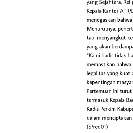
yang Sejahtera, Reli
Kepala Kantor ATR/
menegaskan bahwa p
Menurutnya, penerti
tapi menyangkut ke
yang akan berdampa
“Kami hadir tidak h
memastikan bahwa p
legalitas yang kuat
kepentingan masyara
Pertemuan ini turut
termasuk Kepala Ba
Kadis Perkim Kabup
dalam menciptakan t
(S/red01)