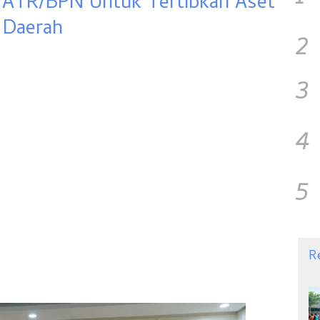
 ATR/BPN Untuk Tertibkan Aset
Daerah
2
3
4
5
R