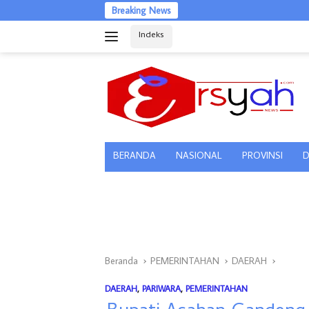
Langsung
Breaking News
ke
Indeks
konten
tutup
BERANDA
NASIONAL
PROVINSI
D
Beranda
PEMERINTAHAN
DAERAH
DAERAH
,
PARIWARA
,
PEMERINTAHAN