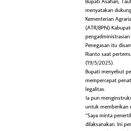
Bupati Asahan, Tauf
menyatakan dukunga
Kementerian Agrari
(ATR/BPN) Kabupate
pengadministrasian 
Penegasan itu disam
Rianto saat pertemu
(19/5/2025).
Bupati menyebut pen
mempercepat penata
legalitas.
Ia pun menginstruk
untuk memberikan 
“Saya minta penerti
dilaksanakan. Ini p