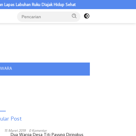
an Ruku Diajak Hidup Sehat
Warga Batubara Diminta Tak Berobat 
tutup
IWARA
ular Post
15 Maret 2019
0 Komentar
Dua Warga Desa Titi Payung Diringkus