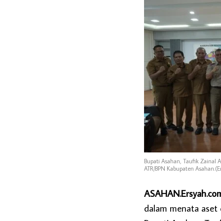
Bupati Asahan, Taufik Zainal 
ATR/BPN Kabupaten Asahan.(Er
ASAHAN.Ersyah.com
dalam menata aset 