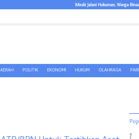
Meski Jalani Hukuman, Warga Binaan Lapas Labuh
AERAH
POLITIK
EKONOMI
HUKUM
OLAHRAGA
PAR
Pop
1