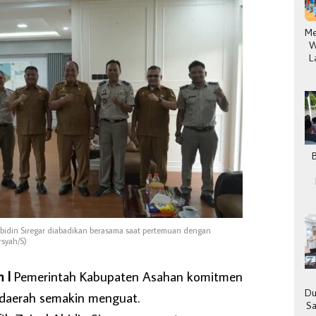
Me
W
L
Abidin Siregar diabadikan berasama saat pertemuan dengan
syah/S)
 l
Pemerintah Kabupaten Asahan komitmen
Du
daerah semakin menguat.
Sa