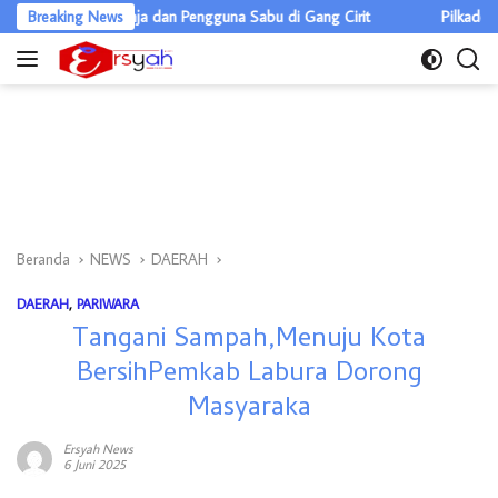
Langsung
gedar Ganja dan Pengguna Sabu di Gang Cirit
Breaking News
Pilkades Pulau Raky
ke
konten
Beranda
NEWS
DAERAH
DAERAH
,
PARIWARA
Tangani Sampah,Menuju Kota
BersihPemkab Labura Dorong
Masyaraka
Ersyah News
6 Juni 2025