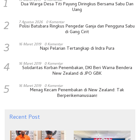
1
Dua Warga Desa Titi Payung Diringkus Bersama Sabu Dan
Uang
2
7 Agustus 2026
0 Komentar
Polisi Batubara Ringkus Pengedar Ganja dan Pengguna Sabu
di Gang Cirit
3
16 Maret 2019
0 Komentar
Napi Pelarian Tertangkap di Indra Pura
4
16 Maret 2019
0 Komentar
Solidaritas Korban Penembakan, DKI Beri Warna Bendera
New Zealand di JPO GBK
5
16 Maret 2019
0 Komentar
Menag Kecam Penembakan di New Zealand: Tak
Berperikemanusiaan!
Recent Post