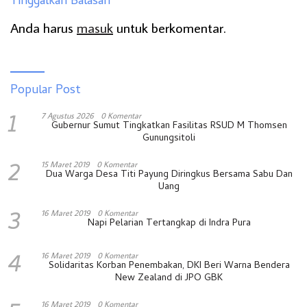
Tinggalkan Balasan
Anda harus
masuk
untuk berkomentar.
Popular Post
1
7 Agustus 2026
0 Komentar
Gubernur Sumut Tingkatkan Fasilitas RSUD M Thomsen
Gunungsitoli
2
15 Maret 2019
0 Komentar
Dua Warga Desa Titi Payung Diringkus Bersama Sabu Dan
Uang
3
16 Maret 2019
0 Komentar
Napi Pelarian Tertangkap di Indra Pura
4
16 Maret 2019
0 Komentar
Solidaritas Korban Penembakan, DKI Beri Warna Bendera
New Zealand di JPO GBK
16 Maret 2019
0 Komentar