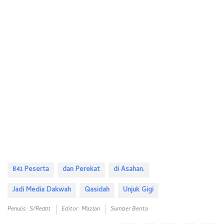
841 Peserta
dan Perekat
di Asahan.
Jadi Media Dakwah
Qasidah
Unjuk Gigi
Penulis: S/red01
Editor: Mazlan
Sumber Berita