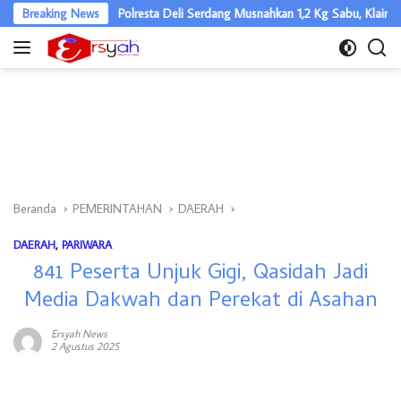
Langsung
Breaking News
Polresta Deli Serdang Musnahkan 1,2 Kg Sabu, Klaim Selamatkan 5
ke
konten
Beranda
PEMERINTAHAN
DAERAH
DAERAH
,
PARIWARA
841 Peserta Unjuk Gigi, Qasidah Jadi
Media Dakwah dan Perekat di Asahan
Ersyah News
2 Agustus 2025