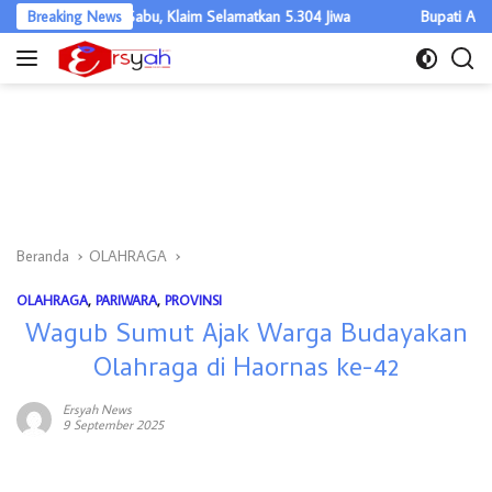
Langsung
1,2 Kg Sabu, Klaim Selamatkan 5.304 Jiwa
Breaking News
Bupati Asahan Minta Se
ke
konten
Beranda
OLAHRAGA
OLAHRAGA
,
PARIWARA
,
PROVINSI
Wagub Sumut Ajak Warga Budayakan
Olahraga di Haornas ke-42
Ersyah News
9 September 2025