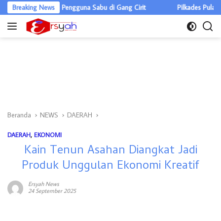
Langsung
Ganja dan Pengguna Sabu di Gang Cirit
Breaking News
Pilkades Pulau Rakyat Tua
ke
konten
Beranda
NEWS
DAERAH
DAERAH
,
EKONOMI
Kain Tenun Asahan Diangkat Jadi
Produk Unggulan Ekonomi Kreatif
Ersyah News
24 September 2025