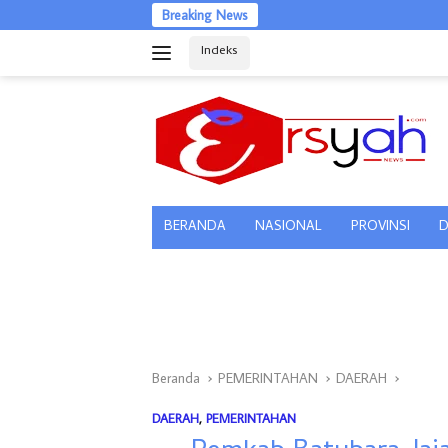
Langsung
Breaking News
ke
Indeks
konten
tutup
BERANDA
NASIONAL
PROVINSI
D
Beranda
PEMERINTAHAN
DAERAH
DAERAH
,
PEMERINTAHAN