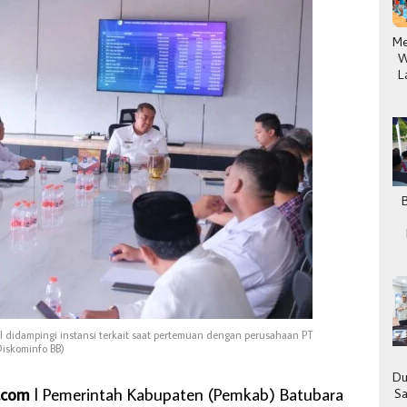
Me
W
L
zal didampingi instansi terkait saat pertemuan dengan perusahaan PT
Diskominfo BB)
Du
.com
l Pemerintah Kabupaten (Pemkab) Batubara
Sa