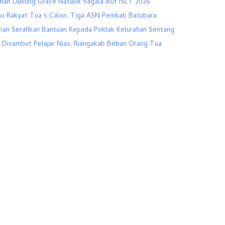
han Dukung Grace Natalie Sagala Ikut ISLT 2026
au Rakyat Tua 5 Calon, Tiga ASN Pemkab Batubara
han Serahkan Bantuan Kepada Poklak Kelurahan Sentang
s Disambut Pelajar Nias, Riangakab Beban Orang Tua