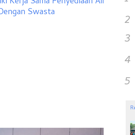
ki Kerja Sama Penyediaan Air
 Dengan Swasta
2
3
4
5
R