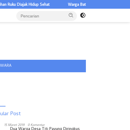
ak Hidup Sehat
Warga Batubara Diminta Tak Berobat ke Luar Daer
tutup
IWARA
ular Post
15 Maret 2019
0 Komentar
Dua Warga Desa Titi Payung Diringkus