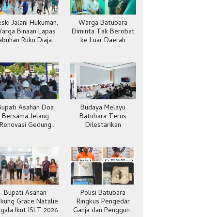
ski Jalani Hukuman,
Warga Batubara
arga Binaan Lapas
Diminta Tak Berobat
abuhan Ruku Diajak
ke Luar Daerah
Hidup Sehat
Bupati Asahan Doa
Budaya Melayu
Bersama Jelang
Batubara Terus
Renovasi Gedung
Dilestarikan
Kantor Imigras
Bupati Asahan
Polisi Batubara
kung Grace Natalie
Ringkus Pengedar
gala Ikut ISLT 2026
Ganja dan Pengguna