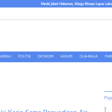
Meski Jalani Hukuman, Warga Binaan Lapas Labuhan Ruku Diaj
AERAH
POLITIK
EKONOMI
HUKUM
OLAHRAGA
PAR
Pop
1