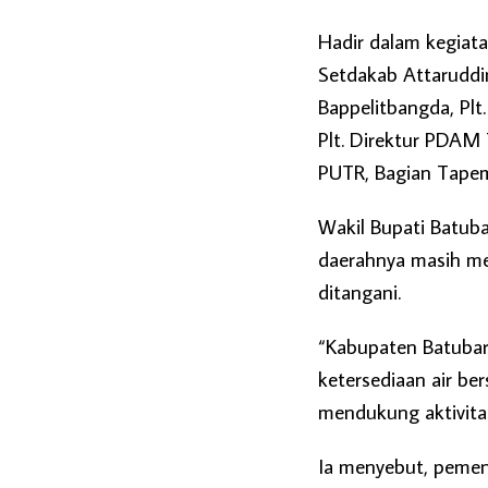
Hadir dalam kegiatan
Setdakab Attaruddin
Bappelitbangda, Plt
Plt. Direktur PDAM 
PUTR, Bagian Tapem
Wakil Bupati Batuba
daerahnya masih me
ditangani.
“Kabupaten Batubar
ketersediaan air be
mendukung aktivitas
Ia menyebut, pemenu