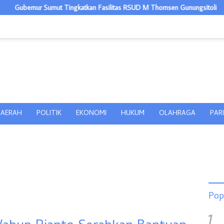
Sumut Tingkatkan Fasilitas RSUD M Thomsen Gunungsitoli
Polrest
AERAH
POLITIK
EKONOMI
HUKUM
OLAHRAGA
PAR
Pop
1