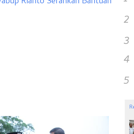
abup Rianto Serahkan Bantuan
2
3
4
5
R