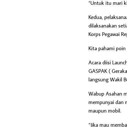
“Untuk itu mari k
Kedua, pelaksan
dilaksanakan set
Korps Pegawai Rep
Kita pahami poin 
Acara diisi Laun
GASPAK ( Gerakan
langsung Wakil B
Wabup Asahan me
mempunyai dan m
maupun mobil.
“Jika mau membay