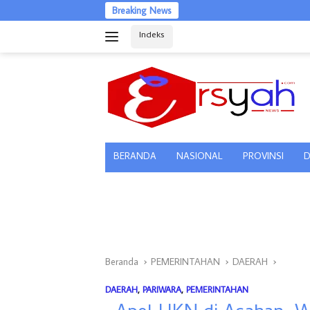
Langsung
Breaking News
Gubernur 
ke
Indeks
konten
tutup
BERANDA
NASIONAL
PROVINSI
D
Beranda
PEMERINTAHAN
DAERAH
DAERAH
,
PARIWARA
,
PEMERINTAHAN