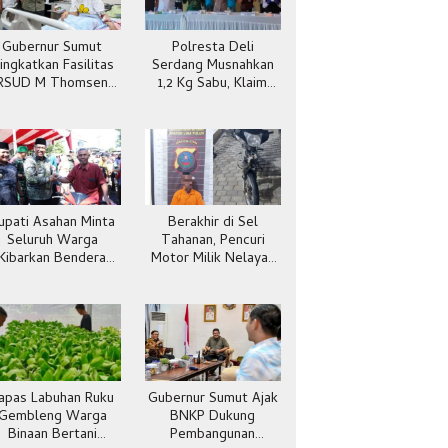
Gubernur Sumut
Polresta Deli
ingkatkan Fasilitas
Serdang Musnahkan
RSUD M Thomsen
1,2 Kg Sabu, Klaim
Gunungsitoli
Selamatkan 5.304
Jiwa
upati Asahan Minta
Berakhir di Sel
Seluruh Warga
Tahanan, Pencuri
Kibarkan Bendera
Motor Milik Nelayan
Merah Putih
Dibekuk Polisi
Batubara
apas Labuhan Ruku
Gubernur Sumut Ajak
Gembleng Warga
BNKP Dukung
Binaan Bertani
Pembangunan