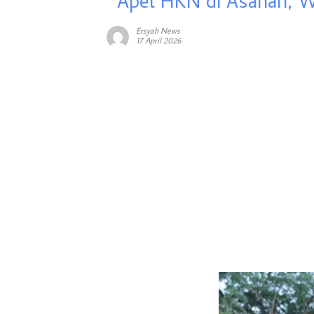
Apel HKN di Asahan, W
Ersyah News
17 April 2026