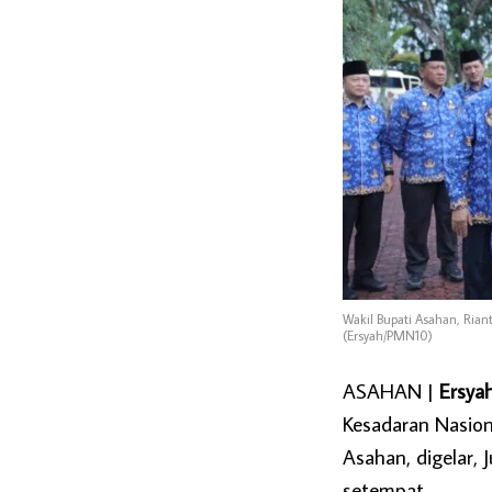
Wakil Bupati Asahan, Rian
(Ersyah/PMN10)
ASAHAN |
Ersya
Kesadaran Nasio
Asahan, digelar,
setempat.