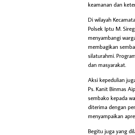
keamanan dan keter
Di wilayah Kecamata
Polsek Iptu M. Sire
menyambangi warga
membagikan semba
silaturahmi. Progra
dan masyarakat.
Aksi kepedulian jug
Ps. Kanit Binmas A
sembako kepada war
diterima dengan pe
menyampaikan apresi
Begitu juga yang di