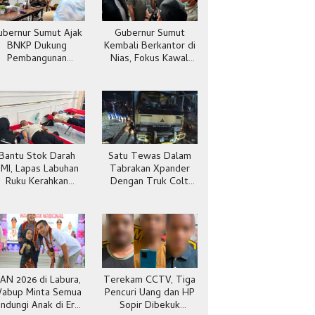
ubernur Sumut Ajak
Gubernur Sumut
BNKP Dukung
Kembali Berkantor di
Pembangunan
Nias, Fokus Kawal
Kepulauan Nias
Pembangunan
Bantu Stok Darah
Satu Tewas Dalam
MI, Lapas Labuhan
Tabrakan Xpander
Ruku Kerahkan
Dengan Truk Colt
egawai Ikut Donor
Diesel di Batubara
Darah
AN 2026 di Labura,
Terekam CCTV, Tiga
abup Minta Semua
Pencuri Uang dan HP
indungi Anak di Era
Sopir Dibekuk