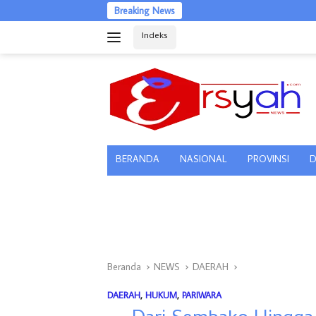
Langsung
Breaking News
ke
Indeks
konten
tutup
BERANDA
NASIONAL
PROVINSI
D
Beranda
NEWS
DAERAH
DAERAH
,
HUKUM
,
PARIWARA