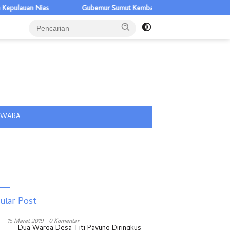
Nias
Gubernur Sumut Kembali Berkantor di Nias, Fokus Kawal Pe
tutup
IWARA
ular Post
15 Maret 2019
0 Komentar
Dua Warga Desa Titi Payung Diringkus