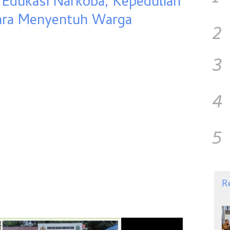
 Edukasi Narkoba, Kepedulian
ara Menyentuh Warga
2
3
4
5
R