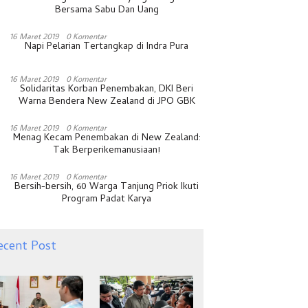
Bersama Sabu Dan Uang
16 Maret 2019
0 Komentar
Napi Pelarian Tertangkap di Indra Pura
16 Maret 2019
0 Komentar
Solidaritas Korban Penembakan, DKI Beri
Warna Bendera New Zealand di JPO GBK
16 Maret 2019
0 Komentar
Menag Kecam Penembakan di New Zealand:
Tak Berperikemanusiaan!
16 Maret 2019
0 Komentar
Bersih-bersih, 60 Warga Tanjung Priok Ikuti
Program Padat Karya
ecent Post