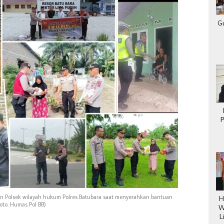
G
P
P
an Polsek wilayah hukum Polres Batubara saat menyerahkan bantuan
H
oto. Humas Pol BB)
W
L