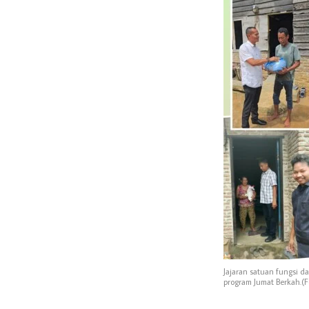
Jajaran satuan fungsi d
program Jumat Berkah.(F